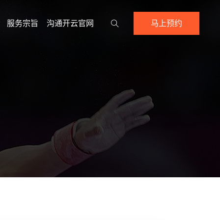
服务宗旨
沟通开云官网
马上预约