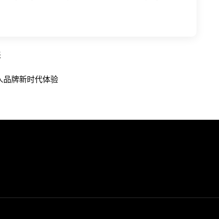
来
人品牌新时代体验