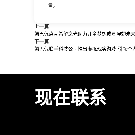
量。
上一篇
姆巴佩点亮希望之光助力儿童梦想成真展翅未
下一篇
姆巴佩联手科技公司推出虚拟现实游戏 引领个
现在联系