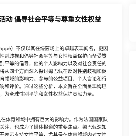
活动 倡导社会平等与尊重女性权益
Mbappé）不仅以其在绿茵场上的卓越表现闻名，更因
性别歧视和倡导社会平等与女性权益保护而备受赞
别平等的倡导，他的个人影响力以及对社会责任的
将从四个方面深入探讨姆巴佩在反对性别歧视和促
育领域的影响力、参与的公益项目、个人言论和行
响和评价。通过这些分析，本文旨在全面呈现姆巴
，为全球性别平等和女性权益保护贡献力量。
佩在体育领域中拥有巨大的影响力。作为法国国家队
关注，也成为了媒体报道的重要焦点。姆巴佩深知
开表示支持女性平等，尤其是在体育领域内对女性