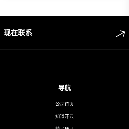
现在联系
导航
公司首页
知道开云
精品项目