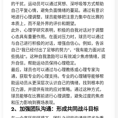
的干扰，运动员可以通过冥想、深呼吸等方式帮助
自己平复心情，避免负面情绪的蔓延。通过有意识
地进行心理调整，球员能够把注意力集中在比赛的
本质上，而不是外界的评价和期望。
此外，心理学研究表明，积极的自我对话对于调整
心态具有重要作用。在面对压力时，球员可以通过
与自己进行积极的对话，增强自信心。例如，告诉
自己“我已经付出了足够的努力”，“我有能力面对这
些挑战”。这种自我激励可以有效减少焦虑情绪，提
升自信，帮助运动员保持心理稳定。
最后，球员也可以通过与心理教练或心理专家沟
通，获取专业的心理支持。专业的心理辅导能够帮
助运动员从更深层次认识自己的情绪，找到根本的
压力源，并提供有效的应对策略。通过这种方式，
球员能够在比赛前进行心理调整，避免过度的焦虑
和压力影响到赛场表现。
2、加强团队沟通：形成共同战斗目标