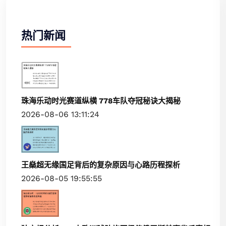
热门新闻
珠海乐动时光赛道纵横 778车队夺冠秘诀大揭秘
2026-08-06 13:11:24
王燊超无缘国足背后的复杂原因与心路历程探析
2026-08-05 19:55:55