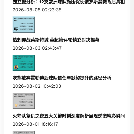
独立报分析：12支欧洲球队施压促使俄罗斯禁赛背后真相
2026-08-05 02:23:35
热刺迎战莱斯特城 英超第14轮精彩对决揭幕
2026-08-03 02:43:47
灰熊放弃霍勒迪后球队信任与默契提升的路径分析
2026-08-02 10:42:03
火箭队复仇之夜五大关键时刻深度解析展现逆袭精彩瞬间
2026-08-01 18:16:17