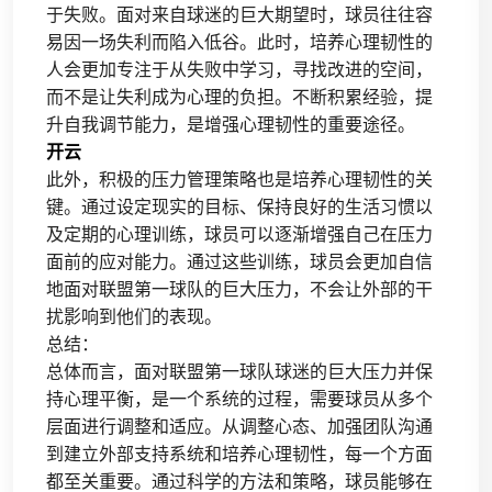
于失败。面对来自球迷的巨大期望时，球员往往容
易因一场失利而陷入低谷。此时，培养心理韧性的
人会更加专注于从失败中学习，寻找改进的空间，
而不是让失利成为心理的负担。不断积累经验，提
升自我调节能力，是增强心理韧性的重要途径。
开云
此外，积极的压力管理策略也是培养心理韧性的关
键。通过设定现实的目标、保持良好的生活习惯以
及定期的心理训练，球员可以逐渐增强自己在压力
面前的应对能力。通过这些训练，球员会更加自信
地面对联盟第一球队的巨大压力，不会让外部的干
扰影响到他们的表现。
总结：
总体而言，面对联盟第一球队球迷的巨大压力并保
持心理平衡，是一个系统的过程，需要球员从多个
层面进行调整和适应。从调整心态、加强团队沟通
到建立外部支持系统和培养心理韧性，每一个方面
都至关重要。通过科学的方法和策略，球员能够在