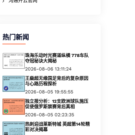
沟通开云官网
热门新闻
珠海乐动时光赛道纵横 778车队
夺冠秘诀大揭秘
2026-08-06 13:11:24
王燊超无缘国足背后的复杂原因
与心路历程探析
2026-08-05 19:55:55
独立报分析：12支欧洲球队施压
促使俄罗斯禁赛背后真相
2026-08-05 02:23:35
热刺迎战莱斯特城 英超第14轮精
彩对决揭幕