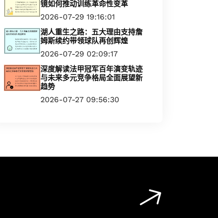
镜如何推动训练革命性变革
2026-07-29 19:16:01
湖人重生之路：五大理由支持詹
姆斯续约带领球队再创辉煌
2026-07-29 02:09:17
深度解读法甲冠军百年演变轨迹
与未来多元竞争格局全面展望新
趋势
2026-07-27 09:56:30