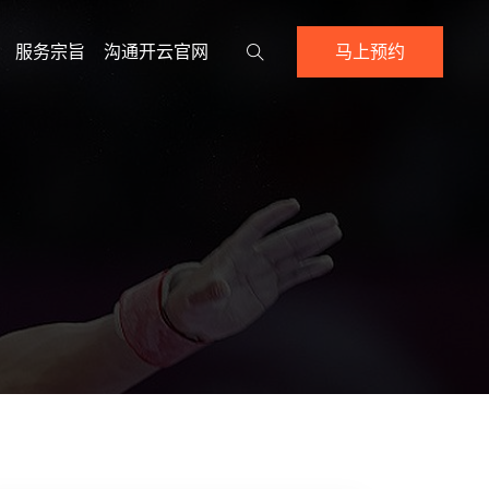
服务宗旨
沟通开云官网
马上预约