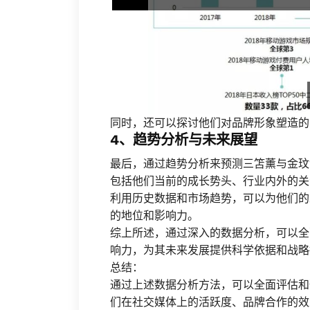
同时，还可以探讨他们对品牌形象塑造的
4、趋势分析与未来展望
最后，通过趋势分析来预测三笘薰与金玟
包括他们当前的成长势头、行业内外的关
利用历史数据和市场趋势，可以为他们的
的地位和影响力。
综上所述，通过深入的数据分析，可以全
响力，为其未来发展提供科学依据和战略
总结：
通过上述数据分析方法，可以全面评估和
们在社交媒体上的活跃度、品牌合作的效