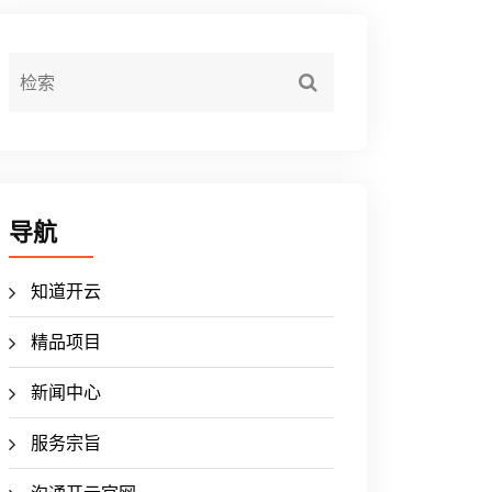
导航
知道开云
精品项目
新闻中心
服务宗旨