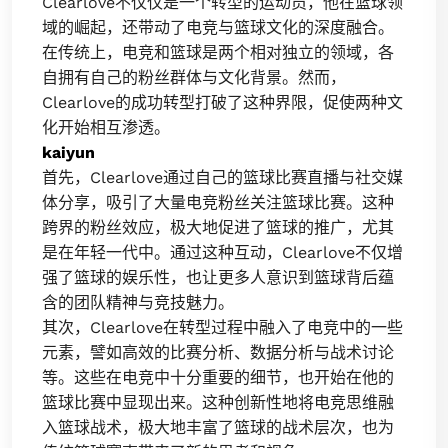
Clearlove不仅仅是一个转型的运动员，他在篮球领
域的崛起，还带动了电竞与篮球文化的深度融合。
在传统上，电竞和篮球是两个相对独立的领域，各
自拥有自己的粉丝群体与文化背景。然而，
Clearlove的成功转型打破了这种界限，促使两种文
化开始相互渗透。
kaiyun
首先，Clearlove通过自己的篮球比赛直播与社交媒
体分享，吸引了大量电竞粉丝关注篮球比赛。这种
跨界的粉丝效应，极大地促进了篮球的推广，尤其
是在年轻一代中。通过这种互动，Clearlove不仅增
强了篮球的娱乐性，也让更多人意识到篮球背后蕴
含的团队精神与竞技魅力。
其次，Clearlove在转型过程中融入了电竞中的一些
元素，譬如高效的比赛分析、数据分析与战术讨论
等。这些在电竞中十分重要的细节，也开始在他的
篮球比赛中显现出来。这种创新性地将电竞思维融
入篮球战术，极大地丰富了篮球的战术层次，也为