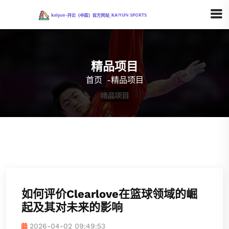
精品项目
首页
-
精品项目
如何评价Clearlove在篮球领域的崛
起及其对未来的影响
2026-04-02 09:49:53