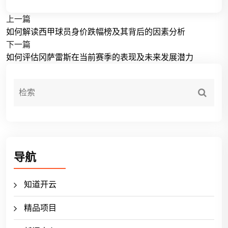
上一篇
如何解读西甲球员身价跌幅榜及其背后的因素分析
下一篇
如何评估冈萨雷斯在当前赛季的表现及未来发展潜力
导航
知道开云
精品项目