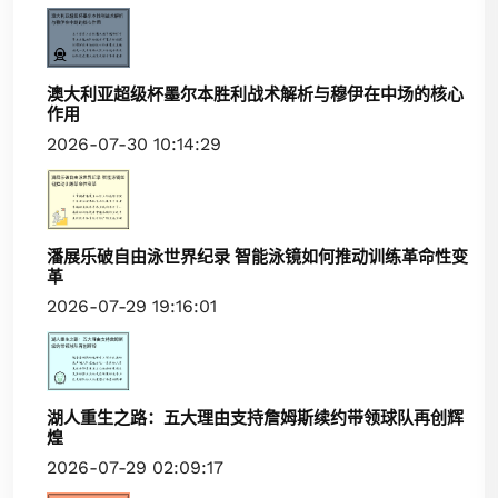
澳大利亚超级杯墨尔本胜利战术解析与穆伊在中场的核心
作用
2026-07-30 10:14:29
潘展乐破自由泳世界纪录 智能泳镜如何推动训练革命性变
革
2026-07-29 19:16:01
湖人重生之路：五大理由支持詹姆斯续约带领球队再创辉
煌
2026-07-29 02:09:17