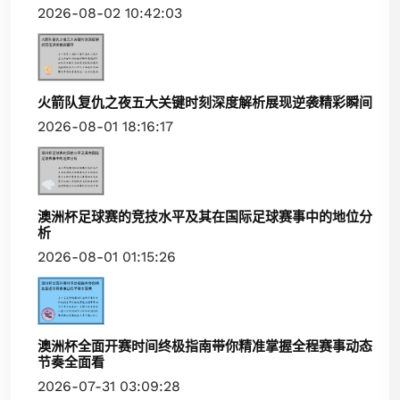
2026-08-02 10:42:03
火箭队复仇之夜五大关键时刻深度解析展现逆袭精彩瞬间
2026-08-01 18:16:17
澳洲杯足球赛的竞技水平及其在国际足球赛事中的地位分
析
2026-08-01 01:15:26
澳洲杯全面开赛时间终极指南带你精准掌握全程赛事动态
节奏全面看
2026-07-31 03:09:28