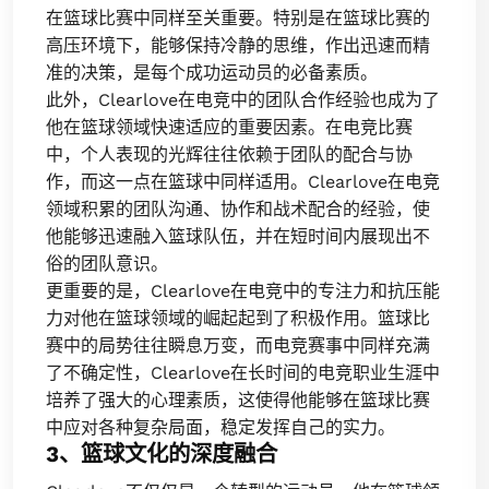
在篮球比赛中同样至关重要。特别是在篮球比赛的
高压环境下，能够保持冷静的思维，作出迅速而精
准的决策，是每个成功运动员的必备素质。
此外，Clearlove在电竞中的团队合作经验也成为了
他在篮球领域快速适应的重要因素。在电竞比赛
中，个人表现的光辉往往依赖于团队的配合与协
作，而这一点在篮球中同样适用。Clearlove在电竞
领域积累的团队沟通、协作和战术配合的经验，使
他能够迅速融入篮球队伍，并在短时间内展现出不
俗的团队意识。
更重要的是，Clearlove在电竞中的专注力和抗压能
力对他在篮球领域的崛起起到了积极作用。篮球比
赛中的局势往往瞬息万变，而电竞赛事中同样充满
了不确定性，Clearlove在长时间的电竞职业生涯中
培养了强大的心理素质，这使得他能够在篮球比赛
中应对各种复杂局面，稳定发挥自己的实力。
3、篮球文化的深度融合