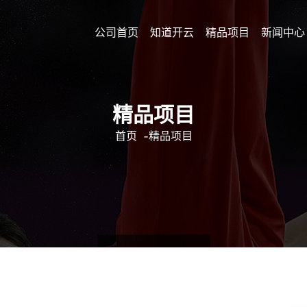
公司首页
知道开云
精品项目
新闻中心
精品项目
首页
-
精品项目