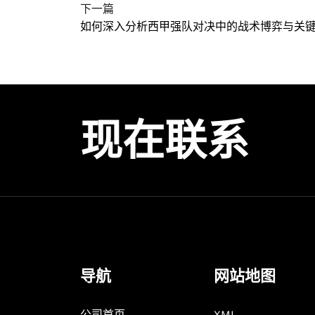
下一篇
如何深入分析西甲强队对决中的战术博弈与关
现在联系
导航
网站地图
公司首页
XML