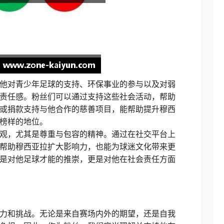
他对青少年足球的支持、环保事业的参与以及对弱
责任感。粉丝们可以通过支持这些社会活动，帮助
或捐款支持与他合作的慈善项目，能帮助提升穆西
榜样的地位。
观，尤其是尊重与包容的精神。通过在社交平台上
帮助穆西亚拉扩大影响力，也能为球迷文化带来更
是对他足球才能的推崇，更是对他在社会责任方面
力和挑战。无论是来自赛场内外的期望，还是自我