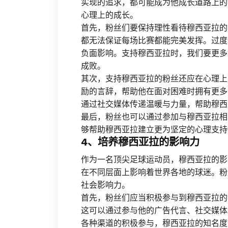
实现的追求，都可能成为他成长道路上的
心理上的成长。
首先，粉丝们要保持理性看待穆西亚拉的
都无法保证每场比赛都能完美发挥。过度
负面影响。支持穆西亚拉时，我们要更多
成败。
其次，支持穆西亚拉的粉丝还应在心理上
励的言辞，帮助他在面对困难时拥有更多
通过社交媒体传递温暖与力量，帮助穆西
最后，粉丝也可以通过参加与穆西亚拉相
够帮助穆西亚拉建立更为坚定的心理支持
4、培养穆西亚拉的影响力
作为一名顶尖足球运动员，穆西亚拉的影
在不同层面上影响着世界各地的球迷。粉
社会影响力。
首先，粉丝们应当积极参与到穆西亚拉的
这可以通过参与他的广告代言、社交媒体
各种渠道的积极参与，穆西亚拉的知名度