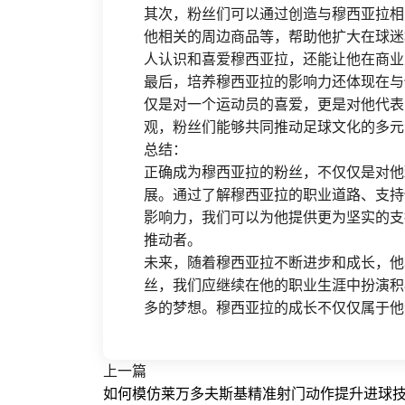
其次，粉丝们可以通过创造与穆西亚拉相
他相关的周边商品等，帮助他扩大在球迷
人认识和喜爱穆西亚拉，还能让他在商业
最后，培养穆西亚拉的影响力还体现在与
仅是对一个运动员的喜爱，更是对他代表
观，粉丝们能够共同推动足球文化的多元
总结：
正确成为穆西亚拉的粉丝，不仅仅是对他
展。通过了解穆西亚拉的职业道路、支持
影响力，我们可以为他提供更为坚实的支
推动者。
未来，随着穆西亚拉不断进步和成长，他
丝，我们应继续在他的职业生涯中扮演积
多的梦想。穆西亚拉的成长不仅仅属于他
上一篇
如何模仿莱万多夫斯基精准射门动作提升进球