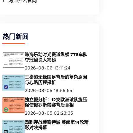
沟通开云官网
热门新闻
珠海乐动时光赛道纵横 778车队
夺冠秘诀大揭秘
2026-08-06 13:11:24
王燊超无缘国足背后的复杂原因
与心路历程探析
2026-08-05 19:55:55
独立报分析：12支欧洲球队施压
促使俄罗斯禁赛背后真相
2026-08-05 02:23:35
热刺迎战莱斯特城 英超第14轮精
彩对决揭幕