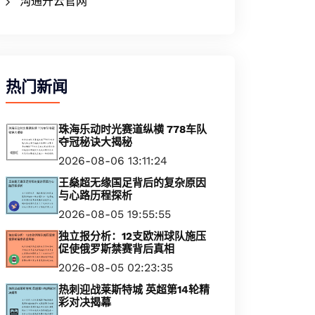
沟通开云官网
热门新闻
珠海乐动时光赛道纵横 778车队
夺冠秘诀大揭秘
2026-08-06 13:11:24
王燊超无缘国足背后的复杂原因
与心路历程探析
2026-08-05 19:55:55
独立报分析：12支欧洲球队施压
促使俄罗斯禁赛背后真相
2026-08-05 02:23:35
热刺迎战莱斯特城 英超第14轮精
彩对决揭幕