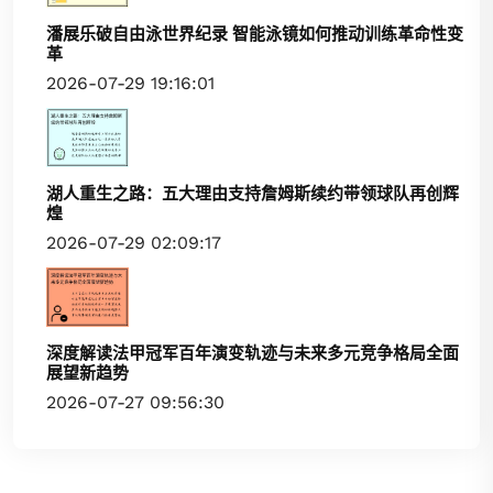
潘展乐破自由泳世界纪录 智能泳镜如何推动训练革命性变
革
2026-07-29 19:16:01
湖人重生之路：五大理由支持詹姆斯续约带领球队再创辉
煌
2026-07-29 02:09:17
深度解读法甲冠军百年演变轨迹与未来多元竞争格局全面
展望新趋势
2026-07-27 09:56:30