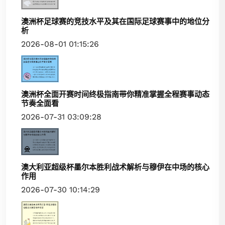
澳洲杯足球赛的竞技水平及其在国际足球赛事中的地位分
析
2026-08-01 01:15:26
澳洲杯全面开赛时间终极指南带你精准掌握全程赛事动态
节奏全面看
2026-07-31 03:09:28
澳大利亚超级杯墨尔本胜利战术解析与穆伊在中场的核心
作用
2026-07-30 10:14:29