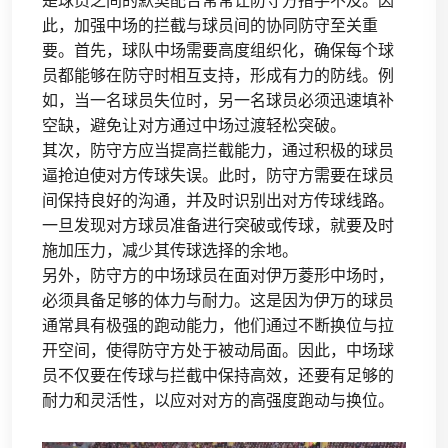
是球员之间的默契配合常常让防守方措手不及。因
此，加强中场的拦截与球员间的协同防守至关重
要。首先，球队中场需要高度组织化，确保每个球
员都能够在防守时相互支持，形成有力的防线。例
如，当一名球员失位时，另一名球员必须迅速填补
空缺，避免让对方通过中场过渡轻松突破。
其次，防守方应当提高拦截能力，通过积极的球员
逼抢迫使对方传球失误。此时，防守方需要在球员
间保持良好的沟通，并及时识别出对方传球线路。
一旦发现对方球员准备进行突破或传球，就要及时
施加压力，减少其传球选择的余地。
另外，防守方的中场球员在面对伊万菱形中场时，
必须具备足够的体力与耐力。这是因为伊万的球员
通常具有极强的跑动能力，他们通过不断换位与拉
开空间，使得防守方处于被动局面。因此，中场球
员不仅要在传球与拦截中保持高效，还要有足够的
耐力和灵活性，以应对对方的高强度跑动与换位。