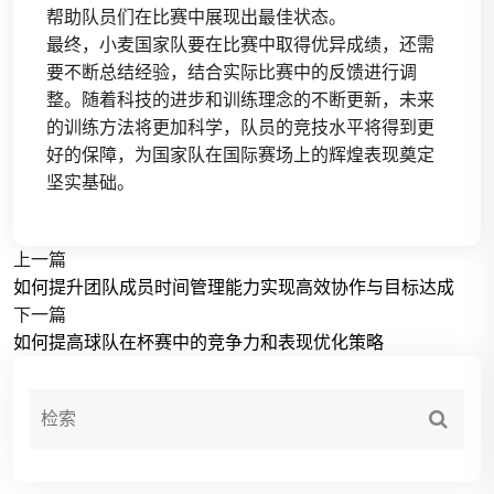
帮助队员们在比赛中展现出最佳状态。
最终，小麦国家队要在比赛中取得优异成绩，还需
要不断总结经验，结合实际比赛中的反馈进行调
整。随着科技的进步和训练理念的不断更新，未来
的训练方法将更加科学，队员的竞技水平将得到更
好的保障，为国家队在国际赛场上的辉煌表现奠定
坚实基础。
上一篇
如何提升团队成员时间管理能力实现高效协作与目标达成
下一篇
如何提高球队在杯赛中的竞争力和表现优化策略