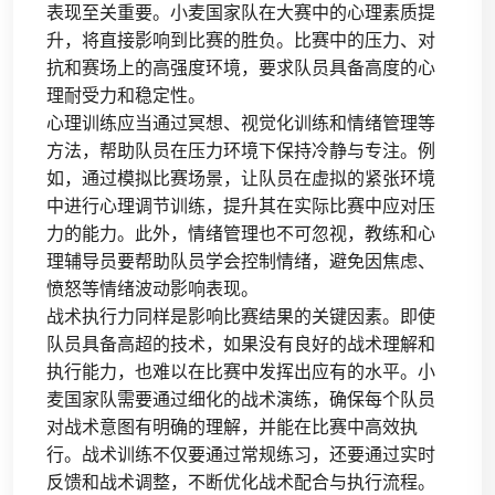
表现至关重要。小麦国家队在大赛中的心理素质提
升，将直接影响到比赛的胜负。比赛中的压力、对
抗和赛场上的高强度环境，要求队员具备高度的心
理耐受力和稳定性。
心理训练应当通过冥想、视觉化训练和情绪管理等
方法，帮助队员在压力环境下保持冷静与专注。例
如，通过模拟比赛场景，让队员在虚拟的紧张环境
中进行心理调节训练，提升其在实际比赛中应对压
力的能力。此外，情绪管理也不可忽视，教练和心
理辅导员要帮助队员学会控制情绪，避免因焦虑、
愤怒等情绪波动影响表现。
战术执行力同样是影响比赛结果的关键因素。即使
队员具备高超的技术，如果没有良好的战术理解和
执行能力，也难以在比赛中发挥出应有的水平。小
麦国家队需要通过细化的战术演练，确保每个队员
对战术意图有明确的理解，并能在比赛中高效执
行。战术训练不仅要通过常规练习，还要通过实时
反馈和战术调整，不断优化战术配合与执行流程。