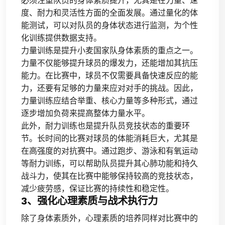
必须注重队员的身体素质提升，尤其是在力量、速
度、耐力和灵活性方面的全面发展。通过量化的体
能测试，可以对队员的身体状态进行监测，为个性
化训练提供数据支持。
力量训练是提升小麦国家队身体素质的重点之一。
力量不仅能够提升球员的爆发力，还能增加其抗压
能力。在比赛中，球员不仅需要具备快速反应的能
力，还要有足够的力量来应对对手的挑战。因此，
力量训练应结合举重、核心力量等多种形式，通过
逐步增加负荷来提高整体力量水平。
此外，耐力训练也是提升队员竞技状态的重要环
节。长时间的比赛对球员的体能消耗巨大，尤其是
在高强度的对抗赛中。通过跑步、游泳和有氧运动
等耐力训练，可以帮助队员提升其心肺功能和持久
战斗力，使其在比赛中能够保持较高的竞技状态，
减少疲劳感，保证比赛的持续性和稳定性。
3、强化心理素质与战术执行力
除了身体素质外，心理素质的培养同样对比赛中的