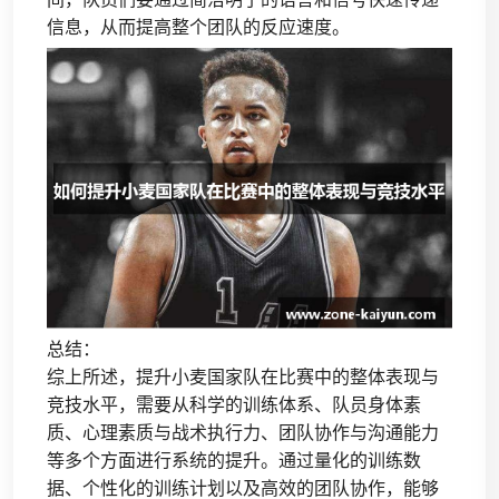
信息，从而提高整个团队的反应速度。
总结：
综上所述，提升小麦国家队在比赛中的整体表现与
竞技水平，需要从科学的训练体系、队员身体素
质、心理素质与战术执行力、团队协作与沟通能力
等多个方面进行系统的提升。通过量化的训练数
据、个性化的训练计划以及高效的团队协作，能够