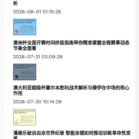
析
2026-08-01 01:15:26
澳洲杯全面开赛时间终极指南带你精准掌握全程赛事动态
节奏全面看
2026-07-31 03:09:28
澳大利亚超级杯墨尔本胜利战术解析与穆伊在中场的核心
作用
2026-07-30 10:14:29
潘展乐破自由泳世界纪录 智能泳镜如何推动训练革命性变
革