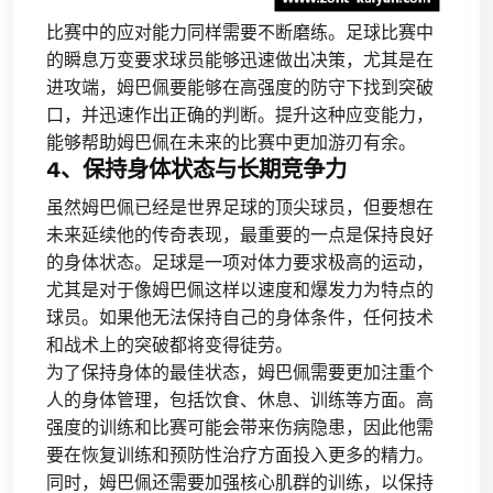
比赛中的应对能力同样需要不断磨练。足球比赛中
的瞬息万变要求球员能够迅速做出决策，尤其是在
进攻端，姆巴佩要能够在高强度的防守下找到突破
口，并迅速作出正确的判断。提升这种应变能力，
能够帮助姆巴佩在未来的比赛中更加游刃有余。
4、保持身体状态与长期竞争力
虽然姆巴佩已经是世界足球的顶尖球员，但要想在
未来延续他的传奇表现，最重要的一点是保持良好
的身体状态。足球是一项对体力要求极高的运动，
尤其是对于像姆巴佩这样以速度和爆发力为特点的
球员。如果他无法保持自己的身体条件，任何技术
和战术上的突破都将变得徒劳。
为了保持身体的最佳状态，姆巴佩需要更加注重个
人的身体管理，包括饮食、休息、训练等方面。高
强度的训练和比赛可能会带来伤病隐患，因此他需
要在恢复训练和预防性治疗方面投入更多的精力。
同时，姆巴佩还需要加强核心肌群的训练，以保持