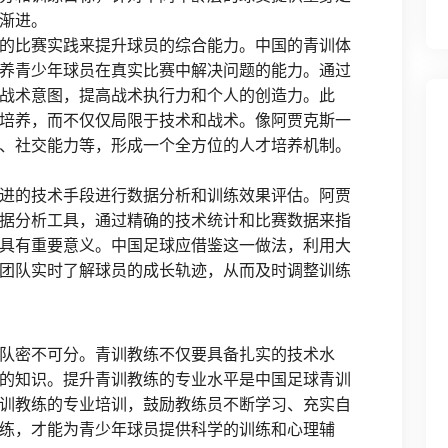
渐进。
的比赛实践来提升球员的综合能力。中国的青训体
养青少年球员在真实比赛中解决问题的能力。通过
战术意图，提高战术执行力和个人的创造力。此
培养，而不仅仅局限于技术和战术。像阿贾克斯一
、社交能力等，形成一个全方位的人才培养机制。
进的技术手段进行数据分析和训练效果评估。阿贾
据分析工具，通过精确的技术统计和比赛数据来指
具有重要意义。中国足球应借鉴这一做法，利用大
团队实时了解球员的成长轨迹，从而及时调整训练
队密不可分。青训教练不仅要具备扎实的技术水
的知识。提升青训教练的专业水平是中国足球青训
训教练的专业培训，鼓励教练员不断学习、充实自
练，才能为青少年球员提供科学的训练和心理辅