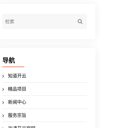
导航
知道开云
精品项目
新闻中心
服务宗旨