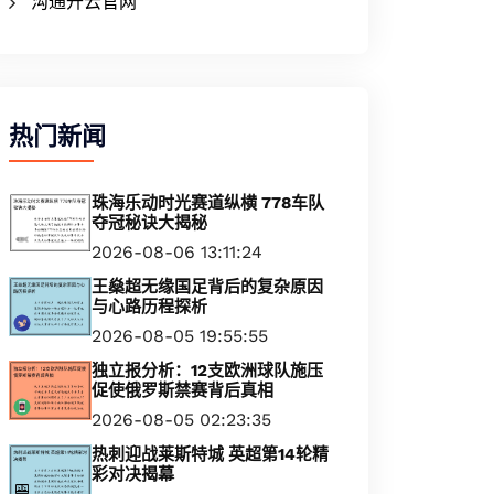
沟通开云官网
热门新闻
珠海乐动时光赛道纵横 778车队
夺冠秘诀大揭秘
2026-08-06 13:11:24
王燊超无缘国足背后的复杂原因
与心路历程探析
2026-08-05 19:55:55
独立报分析：12支欧洲球队施压
促使俄罗斯禁赛背后真相
2026-08-05 02:23:35
热刺迎战莱斯特城 英超第14轮精
彩对决揭幕