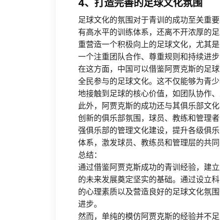
4、打造完善的足球文化氛围
足球文化的氛围对于青训的成功至关重要
有高水平的训练体系，还离不开浓厚的足
重营造一个积极向上的足球文化，尤其是
一个注重团队合作、尊重规则和持续进步
在这方面，中国可以借鉴阿贾克斯的足球
全民参与的足球文化。这不仅能够为青少
地接触到足球的核心价值，如团队协作、
此外，阿贾克斯的成功还与其俱乐部文化
创新的俱乐部氛围，球员、教练和管理者
强俱乐部的管理文化建设，提升各级俱乐
体系，激发球员、教练员和管理层的共同
总结：
通过借鉴阿贾克斯成功的青训经验，建立
的未来发展奠定坚实的基础。通过设立科
的心理素质以及营造良好的足球文化氛围
进步。
然而，单纯的模仿阿贾克斯的经验并不足