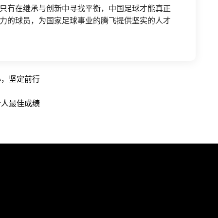
只有在继承与创新中寻找平衡，中国足球才能真正
力的球员，为国家足球事业的腾飞提供坚实的人才
心，坚定前行
个人最佳成绩