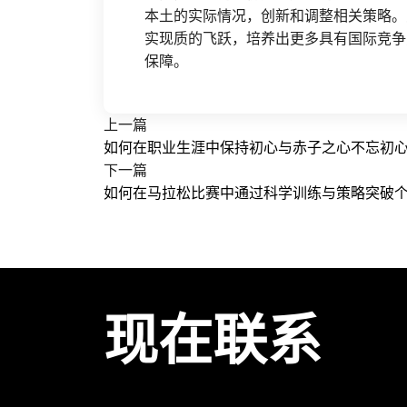
本土的实际情况，创新和调整相关策略。
实现质的飞跃，培养出更多具有国际竞争
保障。
上一篇
如何在职业生涯中保持初心与赤子之心不忘初
下一篇
如何在马拉松比赛中通过科学训练与策略突破
现在联系