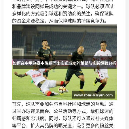
和品牌建设同样是成功的关键之一。球队必须通过
多样化的方式吸引球迷和赞助商的关注，确保球队
的资金来源稳定，从而保障球队的持续竞争力。
首先，球队需要加强与当地社区和球迷的互动。通
过举办球迷见面会、公益活动等方式，增强球迷的
归属感和忠诚度。同时，球队还可以通过社交媒体
等平台，扩大其品牌的曝光度，吸引更多的粉丝关