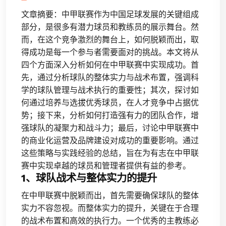
文章摘要：中甲联赛作为中国足球发展的关键组成
部分，是很多有潜力球员和教练员的展示舞台。然
而，在这个竞争激烈的舞台上，如何脱颖而出，取
得成功是每一个参与者需要面对的挑战。本文将从
四个方面深入分析如何在中甲联赛中实现成功。首
先，通过分析球队的整体实力与战术布置，强调科
学的球队管理与战术执行的重要性；其次，探讨如
何通过培养与选拔优秀球员，在人才竞争中占据优
势；接下来，分析如何打造强有力的团队合作，增
强球队的凝聚力和战斗力；最后，讨论中甲联赛中
的商业化运营及品牌建设对成功的重要影响。通过
这些策略与实践经验的总结，旨在为有志在中甲联
赛中实现卓越的球员和管理者提供有益的参考。
1、球队战术与整体实力的提升
在中甲联赛中脱颖而出，首先需要确保球队的整体
实力不容忽视。而整体实力的提升，关键在于合理
的战术布置和高效的执行力。一个优秀的主教练必