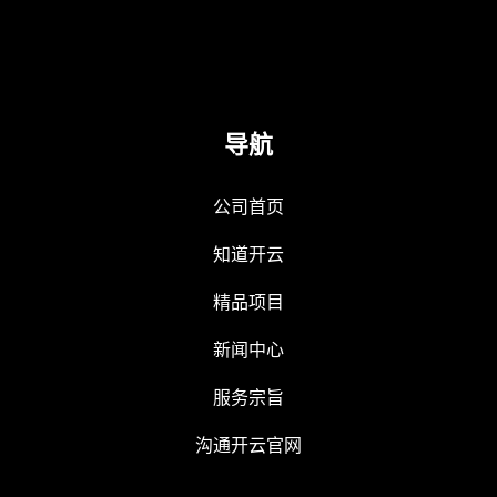
导航
公司首页
知道开云
精品项目
新闻中心
服务宗旨
沟通开云官网