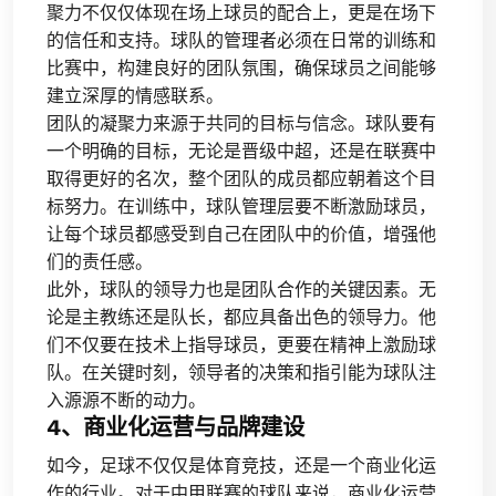
聚力不仅仅体现在场上球员的配合上，更是在场下
的信任和支持。球队的管理者必须在日常的训练和
比赛中，构建良好的团队氛围，确保球员之间能够
建立深厚的情感联系。
团队的凝聚力来源于共同的目标与信念。球队要有
一个明确的目标，无论是晋级中超，还是在联赛中
取得更好的名次，整个团队的成员都应朝着这个目
标努力。在训练中，球队管理层要不断激励球员，
让每个球员都感受到自己在团队中的价值，增强他
们的责任感。
此外，球队的领导力也是团队合作的关键因素。无
论是主教练还是队长，都应具备出色的领导力。他
们不仅要在技术上指导球员，更要在精神上激励球
队。在关键时刻，领导者的决策和指引能为球队注
入源源不断的动力。
4、商业化运营与品牌建设
如今，足球不仅仅是体育竞技，还是一个商业化运
作的行业。对于中甲联赛的球队来说，商业化运营