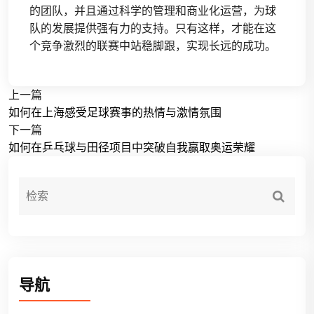
的团队，并且通过科学的管理和商业化运营，为球
队的发展提供强有力的支持。只有这样，才能在这
个竞争激烈的联赛中站稳脚跟，实现长远的成功。
上一篇
如何在上海感受足球赛事的热情与激情氛围
下一篇
如何在乒乓球与田径项目中突破自我赢取奥运荣耀
导航