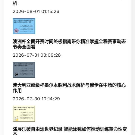
析
2026-08-01 01:15:26
澳洲杯全面开赛时间终极指南带你精准掌握全程赛事动态
节奏全面看
2026-07-31 03:09:28
澳大利亚超级杯墨尔本胜利战术解析与穆伊在中场的核心
作用
2026-07-30 10:14:29
潘展乐破自由泳世界纪录 智能泳镜如何推动训练革命性变
革