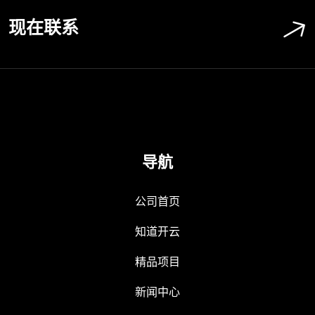
现在联系
导航
公司首页
知道开云
精品项目
新闻中心