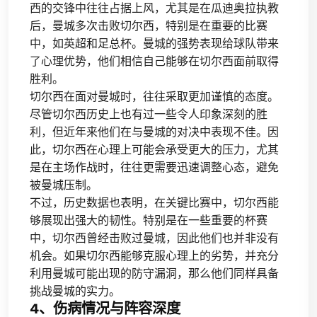
西的交锋中往往占据上风，尤其是在瓜迪奥拉执教
后，曼城多次击败切尔西，特别是在重要的比赛
中，如英超和足总杯。曼城的强势表现给球队带来
了心理优势，他们相信自己能够在切尔西面前取得
胜利。
切尔西在面对曼城时，往往采取更加谨慎的态度。
尽管切尔西历史上也有过一些令人印象深刻的胜
利，但近年来他们在与曼城的对决中表现不佳。因
此，切尔西在心理上可能会承受更大的压力，尤其
是在主场作战时，往往更需要迅速调整心态，避免
被曼城压制。
不过，历史数据也表明，在关键比赛中，切尔西能
够展现出强大的韧性。特别是在一些重要的杯赛
中，切尔西曾经击败过曼城，因此他们也并非没有
机会。如果切尔西能够克服心理上的劣势，并充分
利用曼城可能出现的防守漏洞，那么他们同样具备
挑战曼城的实力。
4、伤病情况与阵容深度