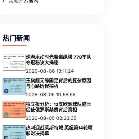
沟通开云官网
热门新闻
珠海乐动时光赛道纵横 778车队
夺冠秘诀大揭秘
2026-08-06 13:11:24
王燊超无缘国足背后的复杂原因
与心路历程探析
2026-08-05 19:55:55
独立报分析：12支欧洲球队施压
促使俄罗斯禁赛背后真相
2026-08-05 02:23:35
热刺迎战莱斯特城 英超第14轮精
彩对决揭幕