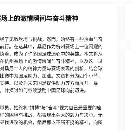
赛场上的激情瞬间与奋斗精神
经了无数坎坷与挑战。然而，始终有一些热血与奋
前行。在这其中，桑尼作为杭州赛场上一位闪耀的
执着，成为了许多国足球迷心中的英雄。本文将从
在杭州赛场上的激情瞬间与奋斗精神，以及这一过
对桑尼个人的精神力量与赛场表现的剖析，结合球
比赛中为国足助力、加油。文章将分为四个小节，
支持、以及为未来国足提供动力等方面展开。最
，并探讨如何继续激励中国足球向前迈进。
员，始终将“拼搏”与“奋斗”视为自己最重要的座
样的困境与挑战，都表现出强大的毅力与决心。无
寻找进攻的机会，桑尼都以不屈不挠的精神，向所