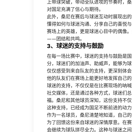
上带球突破，带动全队进攻的节奏时，桑
对国足充满了信心与期待。
此外，桑尼在赛后与球迷互动时展现出的
懂得如何与球迷沟通、分享自己的喜悦与
赛场上的英雄，更是球迷心目中的偶像。
——团结和共鸣。
3、球迷的支持与鼓励
在每一场比赛中，球迷的支持与鼓励是国
分，球迷们的加油声、助威声，能够为球
仅仅感受到来自队友的支持，更深刻体会
他的队友们在赛场上能更好地发挥自己的
球迷的支持，不仅仅是在比赛现场的呐喊
社交媒体，还是通过各种方式，球迷们总
福。桑尼和其他球员深知，这份支持不仅
这种支持，已经成为国足不断前进的动力
作为一名球员，桑尼清楚地知道，自己的
为了回馈这份来自球迷的深情厚意。在赛
会继续为球队拼尽全力。这种与球迷之间