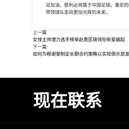
足加油，胜利必将属于中国足球。桑尼的
带领球队走向更加光辉的未来。
上一篇
女排主帅潜力选手榜单赵勇匡琦领衔新星崛起
下一篇
如何为穆谢奎制定长期合约策略以实现俱乐部
现在联系