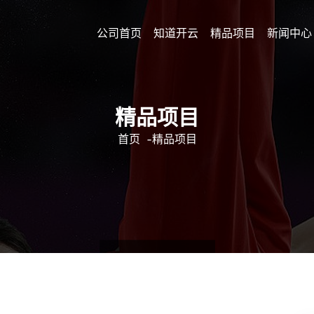
公司首页
知道开云
精品项目
新闻中心
精品项目
首页
-
精品项目