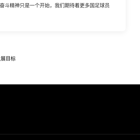
奋斗精神只是一个开始，我们期待着更多国足球员
发展目标