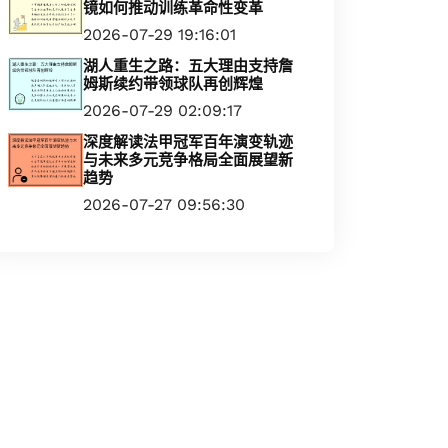
镜如何推动训练革命性变革
2026-07-29 19:16:01
湖人重生之路：五大理由支持詹
姆斯续约带领球队再创辉煌
2026-07-29 02:09:17
深度解读法甲冠军百年演变轨迹
与未来多元竞争格局全面展望新
趋势
2026-07-27 09:56:30