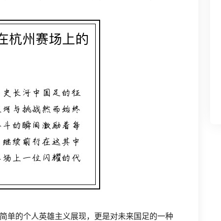
简单的个人英雄主义展现，更是对未来国足的一种