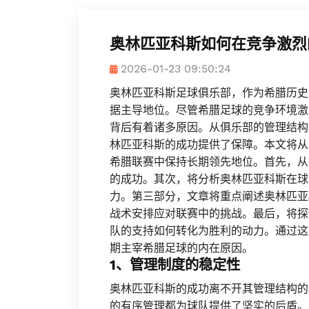
奥林匹亚科斯如何在竞争激烈
2026-01-23 09:50:24
奥林匹亚科斯足球俱乐部，作为希腊历史
据主导地位。尽管希腊足球的竞争环境激
背后有着诸多原因。从俱乐部的管理结构
林匹亚科斯的成功提供了保障。本文将从
希腊联赛中保持长期领先地位。首先，从
的成功。其次，将分析奥林匹亚科斯在球
力。第三部分，文章将重点阐述奥林匹亚
战术安排应对联赛中的挑战。最后，将探
队的支持如何转化为胜利的动力。通过这
期主宰希腊足球的内在原因。
1、管理制度的稳定性
奥林匹亚科斯的成功离不开其管理结构的
的有序管理都为球队提供了坚实的后盾。