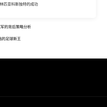
林匹亚科斯独特的成功
冠军的背后策略分析
挡的足球新王