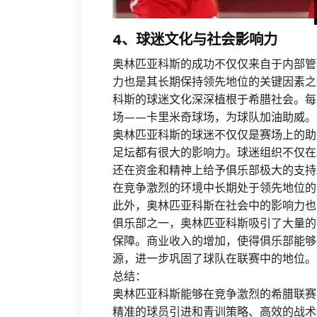
4、球迷文化与社会影响力
奥林匹亚科斯的成功不仅仅来自于内部管
力也是其长期保持领先地位的关键因素之
科斯的球迷文化深深植根于希腊社会。每
场——卡里米奇球场，为球队加油助威。
奥林匹亚科斯的球迷不仅仅是赛场上的助
足坛都有很大的影响力。球迷组织不仅在
还在资金和精神上给予俱乐部极大的支持
在竞争激烈的环境中长期处于领先地位的
此外，奥林匹亚科斯在社会中的影响力也
俱乐部之一，奥林匹亚科斯吸引了大量的
保障。商业收入的增加，使得俱乐部能够
源，进一步巩固了球队在联赛中的地位。
总结：
奥林匹亚科斯能够在竞争激烈的希腊联赛
精准的球员引进和青训策略、高效的战术