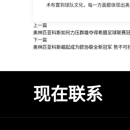
术布置到球队文化，每一方面都体现出奥
上一篇
奥林匹亚科斯如何力压群雄夺得希腊足球联赛
下一篇
奥林匹亚科斯崛起成为欧协联全新冠军 势不可
现在联系