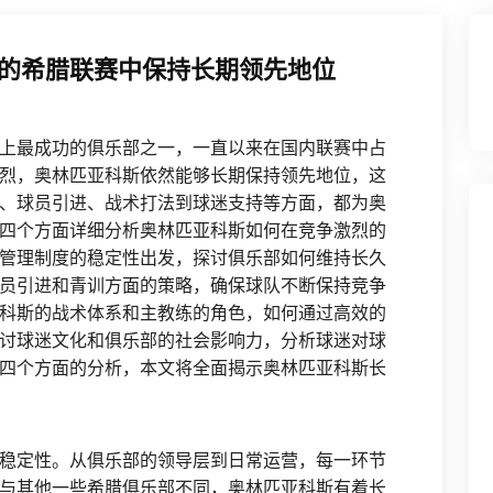
的希腊联赛中保持长期领先地位
上最成功的俱乐部之一，一直以来在国内联赛中占
烈，奥林匹亚科斯依然能够长期保持领先地位，这
、球员引进、战术打法到球迷支持等方面，都为奥
四个方面详细分析奥林匹亚科斯如何在竞争激烈的
管理制度的稳定性出发，探讨俱乐部如何维持长久
员引进和青训方面的策略，确保球队不断保持竞争
科斯的战术体系和主教练的角色，如何通过高效的
讨球迷文化和俱乐部的社会影响力，分析球迷对球
四个方面的分析，本文将全面揭示奥林匹亚科斯长
稳定性。从俱乐部的领导层到日常运营，每一环节
与其他一些希腊俱乐部不同，奥林匹亚科斯有着长