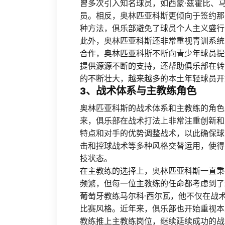
曾多次引入知名球员，如西蒙·兹霍比、
员。相反，奥林匹亚科斯更倾向于签约那
种方法，俱乐部避免了球员个人主义盛行
此外，奥林匹亚科斯还非常重视青训系统
合作，奥林匹亚科斯不断向青少年球员提
提供源源不断的支持，还帮助俱乐部在转
的不断壮大，越来越多的本土年轻球员开
3、战术体系与主教练角色
奥林匹亚科斯的战术体系和主教练的角色
来，俱乐部在战术打法上非常注重创新和
特点和对手的优势调整战术，以此确保球
击和控球战术等多种风格交替运用，使得
技状态。
在主教练的选择上，奥林匹亚科斯一直秉
频繁，但每一位主教练的任命都考虑到了
葡萄牙教练马尔科·西尔瓦，他不仅在战
比赛风格。近年来，俱乐部也开始重视本
教练推上主教练岗位，继续延续成功的战