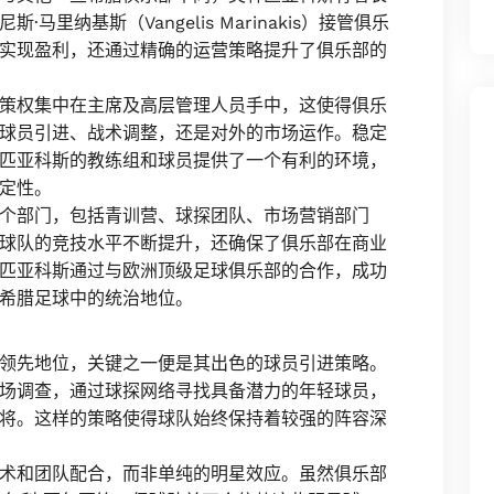
里纳基斯（Vangelis Marinakis）接管俱乐
实现盈利，还通过精确的运营策略提升了俱乐部的
策权集中在主席及高层管理人员手中，这使得俱乐
球员引进、战术调整，还是对外的市场运作。稳定
匹亚科斯的教练组和球员提供了一个有利的环境，
定性。
个部门，包括青训营、球探团队、市场营销部门
球队的竞技水平不断提升，还确保了俱乐部在商业
匹亚科斯通过与欧洲顶级足球俱乐部的合作，成功
希腊足球中的统治地位。
领先地位，关键之一便是其出色的球员引进策略。
场调查，通过球探网络寻找具备潜力的年轻球员，
将。这样的策略使得球队始终保持着较强的阵容深
术和团队配合，而非单纯的明星效应。虽然俱乐部