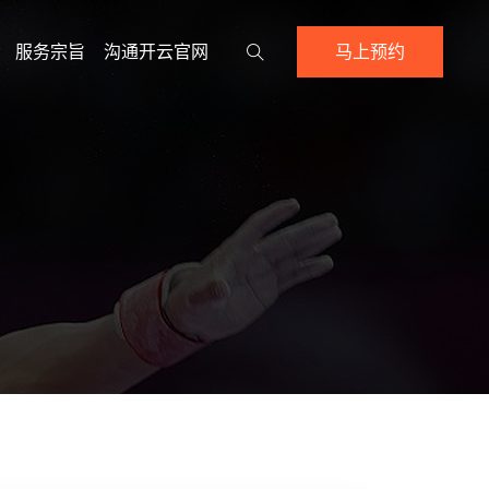
服务宗旨
沟通开云官网
马上预约