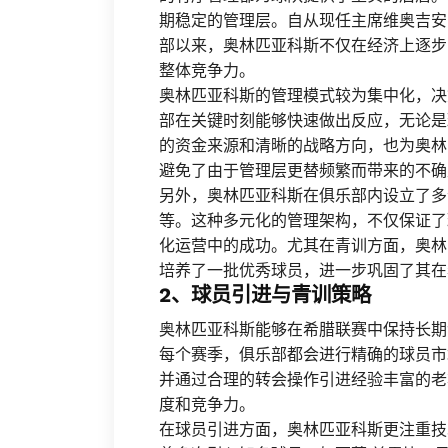
期稳定的管理层。自从现任主席维奥吉安尼斯·马
部以来，奥林匹亚科斯不仅在经济上逐步
整体竞争力。
奥林匹亚科斯的管理模式较为集中化，决
部在关键时刻能够快速做出反应，无论是
的资金来源和清晰的战略方向，也为奥林
避免了由于管理层更替频繁而带来的不确
另外，奥林匹亚科斯在俱乐部内设立了多
等。这种多元化的管理架构，不仅保证了
化运营中的成功。尤其在青训方面，奥林
培养了一批优秀球员，进一步巩固了其在
2、球员引进与青训策略
奥林匹亚科斯能够在希腊联赛中保持长期
每个赛季，俱乐部都会进行精确的球员市
并通过合理的转会操作引进经验丰富的老
度和竞争力。
在球员引进方面，奥林匹亚科斯更注重技