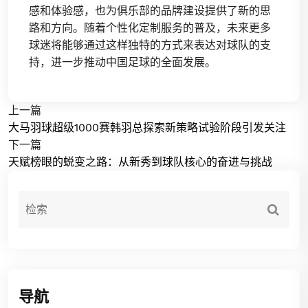
感和体验感，也为俱乐部的品牌建设提供了新的思
路和方向。随着个性化定制服务的普及，未来更多
球迷将能够通过这样独特的方式来表达对球队的支
持，进一步推动中国足球的全面发展。
上一篇
大马羽球超级1000赛韩羽总探索新策略试验阶段引发关注
下一篇
天赋榜眼的蜕变之路：从新秀到球队核心的奋进与挑战
导航