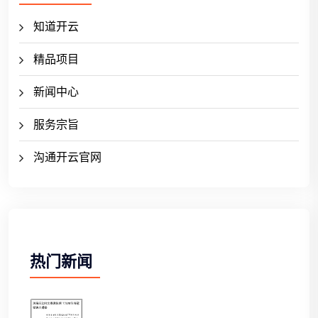
知道开云
精品项目
新闻中心
服务宗旨
沟通开云官网
热门新闻