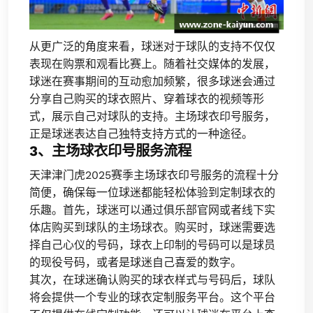
从更广泛的角度来看，球迷对于球队的支持不仅仅
表现在购票和观看比赛上。随着社交媒体的发展，
球迷在赛事期间的互动愈加频繁，很多球迷会通过
分享自己购买的球衣照片、穿着球衣的视频等形
式，展示自己对球队的支持。主场球衣印号服务，
正是球迷表达自己独特支持方式的一种途径。
3、主场球衣印号服务流程
天津津门虎2025赛季主场球衣印号服务的流程十分
简便，确保每一位球迷都能轻松体验到定制球衣的
乐趣。首先，球迷可以通过俱乐部官网或者线下实
体店购买到球队的主场球衣。购买时，球迷需要选
择自己心仪的号码，球衣上印制的号码可以是球员
的现役号码，或者是球迷自己喜爱的数字。
其次，在球迷确认购买的球衣样式与号码后，球队
将会提供一个专业的球衣定制服务平台。这个平台