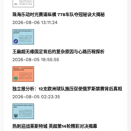
珠海乐动时光赛道纵横 778车队夺冠秘诀大揭秘
2026-08-06 13:11:24
王燊超无缘国足背后的复杂原因与心路历程探析
2026-08-05 19:55:55
独立报分析：12支欧洲球队施压促使俄罗斯禁赛背后真相
2026-08-05 02:23:35
热刺迎战莱斯特城 英超第14轮精彩对决揭幕