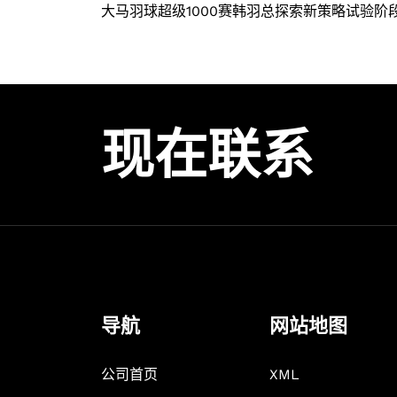
大马羽球超级1000赛韩羽总探索新策略试验阶
现在联系
导航
网站地图
公司首页
XML