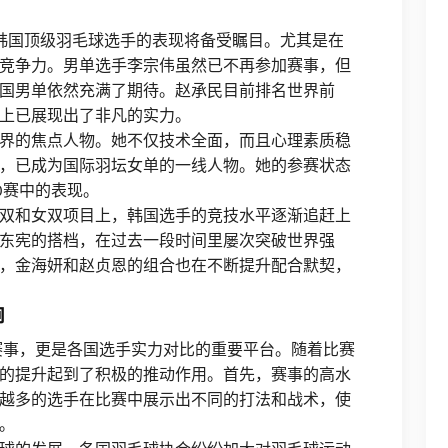
几位韩国顶级羽毛球选手的表现将备受瞩目。尤其是在
竞争力。男单选手李宗伟虽然已不再参加赛事，但
国男单依然充满了期待。赵承民目前排名世界前
上已展现出了非凡的实力。
界的焦点人物。她不仅技术全面，而且心理素质稳
，已成为国际羽坛女单的一线人物。她的参赛状态
0赛中的表现。
双和女双项目上，韩国选手的竞技水平逐渐追赶上
东宪的搭档，在过去一段时间里屡次突破世界强
，金海妍和赵贞恩的组合也在不断提升配合默契，
。
响
技赛事，更是各国选手实力对比的重要平台。随着比赛
的提升起到了积极的推动作用。首先，赛事的高水
越多的选手在比赛中展示出不同的打法和战术，使
。