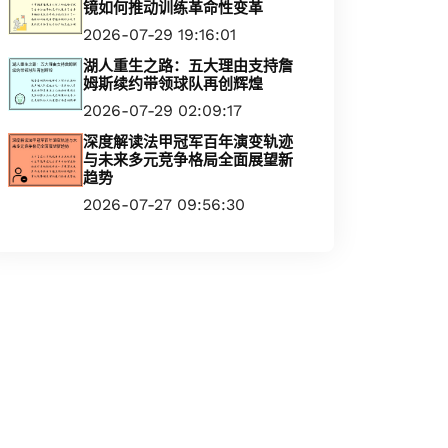
镜如何推动训练革命性变革
2026-07-29 19:16:01
湖人重生之路：五大理由支持詹
姆斯续约带领球队再创辉煌
2026-07-29 02:09:17
深度解读法甲冠军百年演变轨迹
与未来多元竞争格局全面展望新
趋势
2026-07-27 09:56:30