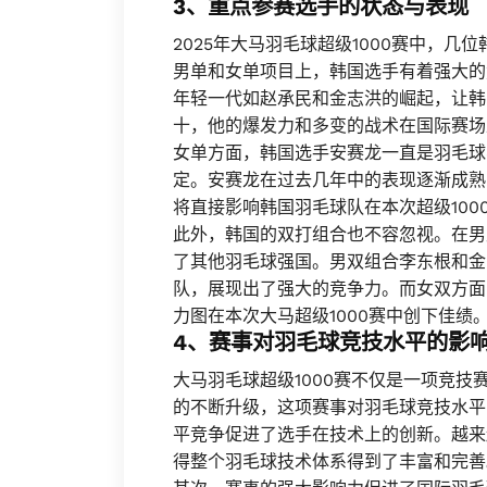
3、重点参赛选手的状态与表现
2025年大马羽毛球超级1000赛中，
男单和女单项目上，韩国选手有着强大的
年轻一代如赵承民和金志洪的崛起，让韩
十，他的爆发力和多变的战术在国际赛场
女单方面，韩国选手安赛龙一直是羽毛球
定。安赛龙在过去几年中的表现逐渐成熟
将直接影响韩国羽毛球队在本次超级100
此外，韩国的双打组合也不容忽视。在男
了其他羽毛球强国。男双组合李东根和金
队，展现出了强大的竞争力。而女双方面
力图在本次大马超级1000赛中创下佳绩
4、赛事对羽毛球竞技水平的影
大马羽毛球超级1000赛不仅是一项竞
的不断升级，这项赛事对羽毛球竞技水平
平竞争促进了选手在技术上的创新。越来
得整个羽毛球技术体系得到了丰富和完善