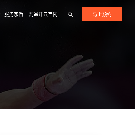
服务宗旨
沟通开云官网
马上预约