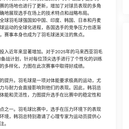
赛的场地也进行了更新，增加了对球员表现的多角
确地展现选手在场上的技术特点和战略布局。
全球羽毛球强国如中国、印度、韩国、日本和丹麦
球运动的全球化进程，各国选手的竞争压力也逐渐
，赛事本身也成为了羽毛球迷关注的焦点。
投入近年来显著增加。对于2025年的马来西亚羽毛
统的备战计划，针对每位顶尖选手进行了个性化的训练
的多样化，力图在此次赛事中取得好成绩。
的提升。羽毛球是一项对体能要求极高的运动，尤
力与耐力会直接影响到他们的表现。因此，韩羽总
体能和灵活性，力图提升选手在比赛中的稳定性和
点之一。羽毛球比赛中，选手在压力环境下的表现
环境，韩羽总特别邀请了心理专家为运动员提供心
注。