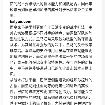
萨的战术要求球员的技术能力和团队配合，因此年
轻球员如佩德里和加维的成长对于巴萨来说至关重
要。
kaiyun.com
而皇家马德里则更偏向于灵活多变的战术打法。主
帅安切洛蒂根据不同对手的特点，会调整球队的阵
型与进攻方式。皇马通常采取较为稳重的防守反击
战术，尤其是在与强敌的对决中，皇马的反击效率
非常高。本泽马的支点作用让皇马在进攻端能够更
加精准地展开，而莫德里奇与卡塞米罗的中场调度
也让皇马能够在比赛中保持冷静。在与巴萨的对抗
中，皇马往往能够通过自己的防守反击战术占据上
风。
从战术打法来看，巴萨更侧重进攻的组织与控球的
占据，而皇马则注重防守的稳定性和进攻的高效
性。巴萨的进攻方式更加富有创造力，但可能会受
到对方防守的限制；皇马则通过稳扎稳打的战术，
善于把握场上的每个机会，尤其是他们在关键时刻