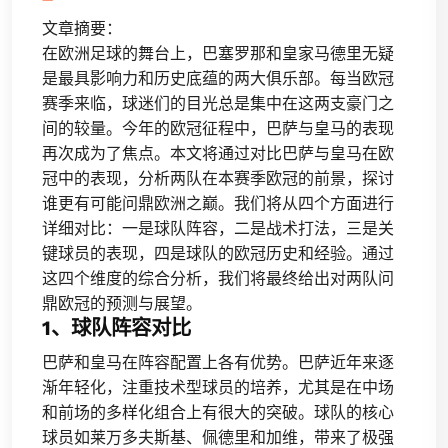
文章摘要：
在欧洲足球的舞台上，巴塞罗那和皇家马德里无疑
是最具影响力和历史底蕴的两大俱乐部。每当欧冠
赛季来临，球迷们的目光总是集中在这两支豪门之
间的较量。今年的欧冠征程中，巴萨与皇马的表现
再次成为了焦点。本文将通过对比巴萨与皇马在欧
冠中的表现，分析两队在本赛季欧冠的前景，探讨
谁更有可能问鼎欧洲之巅。我们将从四个方面进行
详细对比：一是球队阵容，二是战术打法，三是关
键球员的表现，四是球队的欧冠历史和经验。通过
这四个维度的综合分析，我们将最终给出对两队问
鼎欧冠的预测与展望。
1、球队阵容对比
巴萨和皇马在阵容配置上各有优势。巴萨近年来逐
渐年轻化，注重技术型球员的培养，尤其是在中场
和前场的多样化组合上有很大的突破。球队的核心
球员如莱万多夫斯基、佩德里和加维，带来了极强