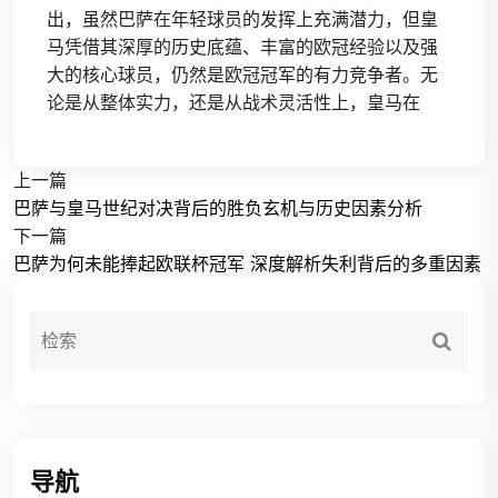
出，虽然巴萨在年轻球员的发挥上充满潜力，但皇
马凭借其深厚的历史底蕴、丰富的欧冠经验以及强
大的核心球员，仍然是欧冠冠军的有力竞争者。无
论是从整体实力，还是从战术灵活性上，皇马在
上一篇
巴萨与皇马世纪对决背后的胜负玄机与历史因素分析
下一篇
巴萨为何未能捧起欧联杯冠军 深度解析失利背后的多重因素
导航