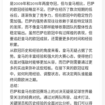
是2009年和2015年两度夺冠，但与皇马相比，巴萨
的欧冠经验略显不足。巴萨在经历了数次短期的低
谷后，逐渐恢复了竞争力，但在欧冠中的稳定性仍
需加强。巴萨的强势表现往往依赖于某些特定球员
的发挥，而不像皇马那样能够依靠团队的整体性去
稳定输出。虽然巴萨在欧冠中有过辉煌的表现，但
要追赶皇马的欧冠成就，还需要更多的时间和经验
积累。
从欧冠历史和经验的角度来看，皇马无疑占据了优
势。皇马的丰富经验和强大的大赛心态，使得他们
在面对强敌时能够更加从容，而巴萨则需要通过更
多的实战来弥补这些短板。在接下来的欧冠征程
中，如何利用经验、调整状态，将决定两队谁能最
终问鼎欧洲之巅。
总结：
巴萨和皇马在欧冠赛场上的对决无疑是足球世界最
受关注的经典对抗。通过对两队阵容、战术打法、
关键球员和历史经验的全面对比分析，我们可以得