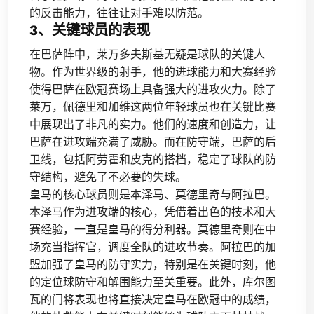
的反击能力，往往让对手难以防范。
3、关键球员的表现
在巴萨阵中，莱万多夫斯基无疑是球队的关键人
物。作为世界级的射手，他的进球能力和大赛经验
使得巴萨在欧冠赛场上具备强大的进攻火力。除了
莱万，佩德里和加维这两位年轻球员也在关键比赛
中展现出了非凡的实力。他们的速度和创造力，让
巴萨在进攻端充满了威胁。而在防守端，巴萨的后
卫线，包括阿劳霍和皮克的搭档，稳定了球队的防
守结构，避免了不必要的失球。
皇马的核心球员则是本泽马、莫德里奇与阿拉巴。
本泽马作为进攻端的核心，凭借着出色的技术和大
赛经验，一直是皇马的得分利器。莫德里奇则在中
场充当指挥官，调度全队的进攻节奏。阿拉巴的加
盟加强了皇马的防守实力，特别是在关键时刻，他
的定位球防守和解围能力至关重要。此外，库尔图
瓦的门将表现也将直接决定皇马在欧冠中的成绩，