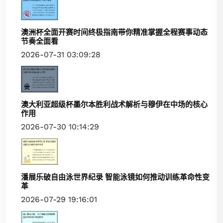
澳洲杯全面开赛时间终极指南带你精准掌握全程赛事动态
节奏全面看
2026-07-31 03:09:28
澳大利亚超级杯墨尔本胜利战术解析与穆伊在中场的核心
作用
2026-07-30 10:14:29
潘展乐破自由泳世界纪录 智能泳镜如何推动训练革命性变
革
2026-07-29 19:16:01