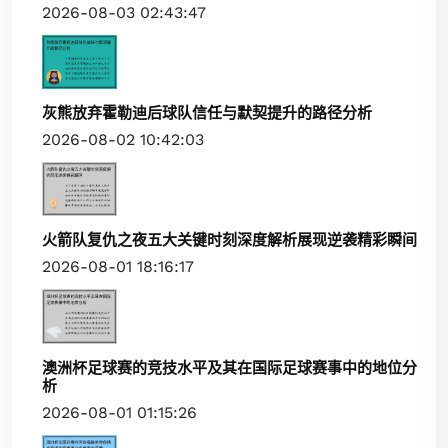
2026-08-03 02:43:47
灰熊放弃霍勒迪后球队信任与默契提升的路径分析
2026-08-02 10:42:03
火箭队复仇之夜五大关键时刻深度解析展现逆袭精彩瞬间
2026-08-01 18:16:17
澳洲杯足球赛的竞技水平及其在国际足球赛事中的地位分
析
2026-08-01 01:15:26