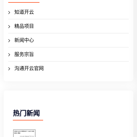
知道开云
精品项目
新闻中心
服务宗旨
沟通开云官网
热门新闻