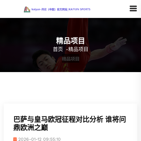
精品项目
首页
-
精品项目
巴萨与皇马欧冠征程对比分析 谁将问
鼎欧洲之巅
2026-01-12 09:55:10