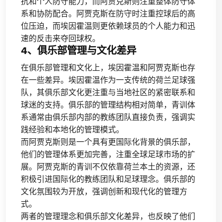
抗和个人防守能力，而阿贾克斯则注重整体防守体
系和协防配合。阿贾克斯在防守时注重控球后的高
位压迫，而埃因霍温则更依赖球员的个人能力和迅
速的反击来夺回球权。
4、俱乐部管理与文化差异
在俱乐部管理和文化上，埃因霍温和阿贾克斯也存
在一些差异。埃因霍温作为一支传统的荷兰足球强
队，其俱乐部文化更注重与当地社区的紧密联系和
球迷的支持。俱乐部的管理结构相对简单，青训体
系通常由俱乐部内部的教练团队直接负责，强调实
践经验和本地化的管理模式。
而阿贾克斯则是一个具有更国际化背景的俱乐部，
他们的管理体系更加完善，注重全球足球市场的扩
展。阿贾克斯的青训不仅依靠荷兰本土的资源，还
积极引进国际化的教练团队和足球理念。俱乐部的
文化氛围较为开放，强调创新和现代化的管理方
式。
两者的管理理念和俱乐部文化差异，也反映了他们