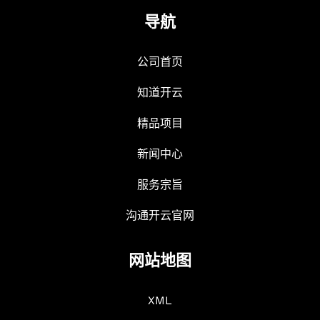
导航
公司首页
知道开云
精品项目
新闻中心
服务宗旨
沟通开云官网
网站地图
XML