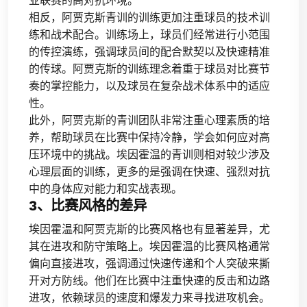
业联赛的高对抗环境。
相反，阿贾克斯青训的训练更加注重球员的技术训
练和战术配合。训练场上，球员们经常进行小范围
的传控演练，强调球员间的配合默契以及快速精准
的传球。阿贾克斯的训练理念着重于球员对比赛节
奏的掌控能力，以及球员在复杂战术体系中的适应
性。
此外，阿贾克斯的青训团队非常注重心理素质的培
养，帮助球员在比赛中保持冷静，学会如何应对高
压环境中的挑战。埃因霍温的青训则相对较少涉及
心理层面的训练，更多的是强调在快速、强烈对抗
中的身体应对能力和实战表现。
3、比赛风格的差异
埃因霍温和阿贾克斯的比赛风格也有显著差异，尤
其在进攻和防守策略上。埃因霍温的比赛风格通常
偏向直接进攻，强调通过快速传递和个人突破来撕
开对方防线。他们在比赛中注重快速的反击和边路
进攻，依赖球员的速度和爆发力来寻找进攻机会。