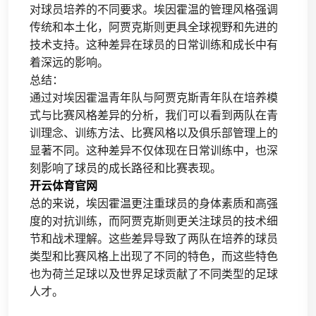
对球员培养的不同要求。埃因霍温的管理风格强调
传统和本土化，阿贾克斯则更具全球视野和先进的
技术支持。这种差异在球员的日常训练和成长中有
着深远的影响。
总结：
通过对埃因霍温青年队与阿贾克斯青年队在培养模
式与比赛风格差异的分析，我们可以看到两队在青
训理念、训练方法、比赛风格以及俱乐部管理上的
显著不同。这种差异不仅体现在日常训练中，也深
刻影响了球员的成长路径和比赛表现。
开云体育官网
总的来说，埃因霍温更注重球员的身体素质和高强
度的对抗训练，而阿贾克斯则更关注球员的技术细
节和战术理解。这些差异导致了两队在培养的球员
类型和比赛风格上出现了不同的特色，而这些特色
也为荷兰足球以及世界足球贡献了不同类型的足球
人才。