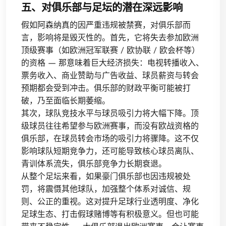
五、对俱乐部与足坛的潜在深远影响
假如阿森纳真的因严重违规被禁赛，对俱乐部而
言，影响将是毁灭性的。首先，它将失去参加欧洲
顶级赛事（如欧洲冠军联赛 / 欧协联 / 欧会杯等）
的资格 — 那意味着巨大经济损失：电视转播收入、
票务收入、商业赞助与广告收益、球员薪资与转会
预期都会受到冲击。俱乐部的财政平衡可能被打
破，乃至面临长期萎缩。
其次，球队竞技水平与球员吸引力将大幅下降。顶
级球员往往希望参与欧洲赛事，而没有欧战资格的
俱乐部，在球员转会市场的吸引力将骤降。这不仅
影响球队短期竞争力，还可能导致核心球员离队、
青训体系流失，俱乐部竞争力长期衰退。
从整个足坛来看，如果豪门俱乐部也因违规被处
罚，将震慑其他球队，加强整个体系对诚信、规
则、公正的重视。这对提升足球行业透明度、净化
足球生态、打击假球赌博等有积极意义。但也可能