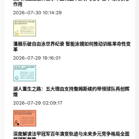
作用
2026-07-30 10:14:29
潘展乐破自由泳世界纪录 智能泳镜如何推动训练革命性变
革
2026-07-29 19:16:01
湖人重生之路：五大理由支持詹姆斯续约带领球队再创辉
煌
2026-07-29 02:09:17
深度解读法甲冠军百年演变轨迹与未来多元竞争格局全面