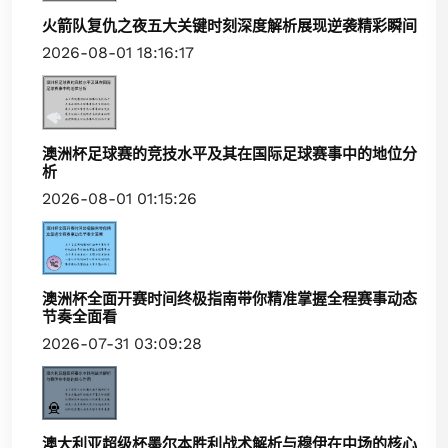
火箭队复仇之夜五大关键时刻深度解析展现逆袭精彩瞬间
2026-08-01 18:16:17
澳洲杯足球赛的竞技水平及其在国际足球赛事中的地位分
析
2026-08-01 01:15:26
澳洲杯全面开赛时间终极指南带你精准掌握全程赛事动态
节奏全面看
2026-07-31 03:09:28
澳大利亚超级杯墨尔本胜利战术解析与穆伊在中场的核心