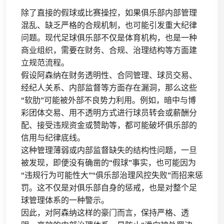
除了直接的假球或比赛操控，如果俱乐部内部管理
混乱、缺乏严格的合规机制，也可能引发重大纪律
问题。现代足球俱乐部不仅是体育机构，也是一种
商业组织，需要在财务、合规、治理结构等方面建
立规范流程。
假设阿森纳在财务透明性、合同管理、球员交易、
经纪人关系、内部监督等方面存在漏洞，那么这些
“软肋”可能被外部不良势力利用。例如，暗中与博
彩团体交易、用不透明方式进行球员转会或薪酬分
配、接受违规资金或赞助等，都可能破坏俱乐部的
信用与纪律底线。
这种管理薄弱或内部监督缺失的结构性问题，一旦
被发现，即便没有确凿的“假球”事实，也可能因为
“违规行为可能性大”“俱乐部治理风控失败”而招来惩
罚。这不仅是对俱乐部自身的惩戒，也是对整个足
球管理体系的一种警示。
因此，对阿森纳这样的豪门而言，保持严格、透