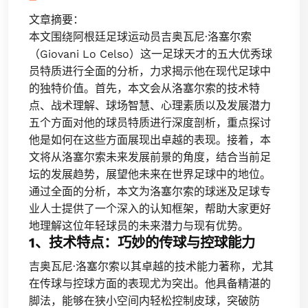
文章摘要：
本文围绕阿根廷足球运动员吉奥瓦尼·洛塞尔索
（Giovani Lo Celso）这一足球天才的五大优秀球
员特质进行全面的分析，力求揭示他在现代足球中
的独特价值。首先，本文会从洛塞尔索的技术特
点、战术理解、球场智慧、心理素质以及发展潜力
五个方面对他的球员特质进行深度剖析，重点探讨
他是如何在这些方面展现出卓越的表现。接着，本
文将从洛塞尔索未来发展前景的角度，结合当前足
坛的发展趋势，展望他未来在世界足球中的地位。
通过全面的分析，本文为洛塞尔索的球迷及足球专
业人士提供了一个深入的认知框架，帮助大家更好
地理解这位年轻球员的未来潜力与现有优势。
1、技术特点：巧妙的传球与控球能力
吉奥瓦尼·洛塞尔索以其卓越的技术能力著称，尤其
在传球与控球方面的表现尤为突出。他具备精湛的
脚法，能够在狭小空间内轻松控制皮球，突破防