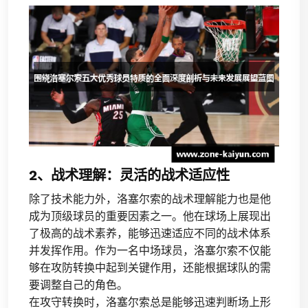
2、战术理解：灵活的战术适应性
除了技术能力外，洛塞尔索的战术理解能力也是他
成为顶级球员的重要因素之一。他在球场上展现出
了极高的战术素养，能够迅速适应不同的战术体系
并发挥作用。作为一名中场球员，洛塞尔索不仅能
够在攻防转换中起到关键作用，还能根据球队的需
要调整自己的角色。
在攻守转换时，洛塞尔索总是能够迅速判断场上形