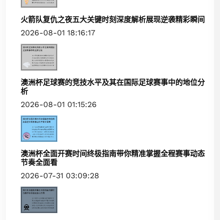
火箭队复仇之夜五大关键时刻深度解析展现逆袭精彩瞬间
2026-08-01 18:16:17
澳洲杯足球赛的竞技水平及其在国际足球赛事中的地位分
析
2026-08-01 01:15:26
澳洲杯全面开赛时间终极指南带你精准掌握全程赛事动态
节奏全面看
2026-07-31 03:09:28