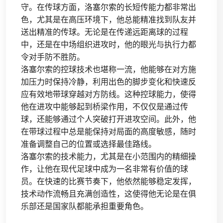
守。在传球方面，洛塞尔索的长短传能力都非常出
色，尤其是在高压环境下，他总能精准找到队友并
送出精准的传球。无论是在传递远距离球的过程
中，还是在中场组织进攻时，他的眼光与执行力都
令对手防不胜防。
洛塞尔索的控球技术也堪称一流，他能够在对方施
加压力时保持冷静，利用出色的脚步变化和快速反
应有效地带球穿越对方防线。这种控球能力，使得
他在进攻中能够起到桥梁作用，不仅仅是通过传
球，还能够通过个人突破打开进攻空间。此外，他
在带球过程中总是能保持对局面的高度敏感，随时
准备调整自己的位置或选择最佳路线。
洛塞尔索的技术能力，尤其是在小范围内的精细操
作，让他在现代足球中成为一名非常有价值的球
员。在快速的比赛节奏下，他依然能够稳定发挥，
技术动作流畅且充满创造性，这使得他无论是在俱
乐部还是国家队都能承担重要角色。