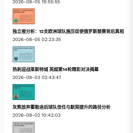
2026-08-05 19:55:55
独立报分析：12支欧洲球队施压促使俄罗斯禁赛背后真相
2026-08-05 02:23:35
热刺迎战莱斯特城 英超第14轮精彩对决揭幕
2026-08-03 02:43:47
灰熊放弃霍勒迪后球队信任与默契提升的路径分析
2026-08-02 10:42:03