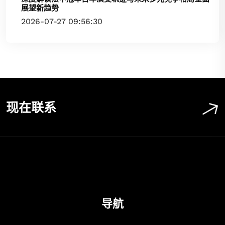
展望新趋势
2026-07-27 09:56:30
现在联系
导航