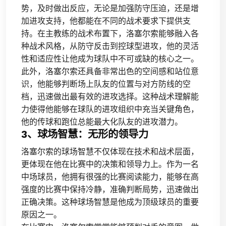
势，及时做出反应，无论是加强防守压迫，还是增
加进攻支持，他都能在不同的战术要求下提供支
持。在主教练的战术布置下，洛塞尔索能够融入各
种战术风格，从防守反击到控球型进攻，他的灵活
性和适应性让他成为球队中不可或缺的核心之一。
此外，洛塞尔索还具备非常出色的空间感和站位意
识，他能够判断场上队友的位置与对方防线的空
档，迅速做出最有效的进攻选择。这种战术理解能
力使得他能够在球队的进攻组织中充当关键角色，
他的传球和跑位总能最大化队友的进攻潜力。
3、球场智慧：无形的领导力
洛塞尔索的球场智慧不仅体现在技术和战术层面，
更体现在他在比赛中的决策和领导力上。作为一名
中场球员，他拥有很强的比赛阅读能力，能够在高
强度的比赛中保持冷静，准确判断局势，迅速做出
正确决策。这种球场智慧是他成为顶级球员的重要
原因之一。