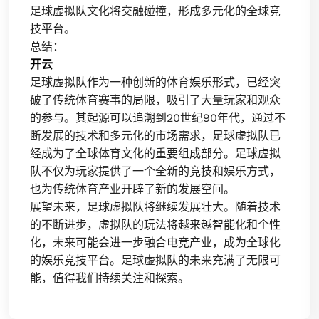
足球虚拟队文化将交融碰撞，形成多元化的全球竞
技平台。
总结：
开云
足球虚拟队作为一种创新的体育娱乐形式，已经突
破了传统体育赛事的局限，吸引了大量玩家和观众
的参与。其起源可以追溯到20世纪90年代，通过不
断发展的技术和多元化的市场需求，足球虚拟队已
经成为了全球体育文化的重要组成部分。足球虚拟
队不仅为玩家提供了一个全新的竞技和娱乐方式，
也为传统体育产业开辟了新的发展空间。
展望未来，足球虚拟队将继续发展壮大。随着技术
的不断进步，虚拟队的玩法将越来越智能化和个性
化，未来可能会进一步融合电竞产业，成为全球化
的娱乐竞技平台。足球虚拟队的未来充满了无限可
能，值得我们持续关注和探索。