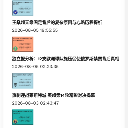
王燊超无缘国足背后的复杂原因与心路历程探析
2026-08-05 19:55:55
独立报分析：12支欧洲球队施压促使俄罗斯禁赛背后真相
2026-08-05 02:23:35
热刺迎战莱斯特城 英超第14轮精彩对决揭幕
2026-08-03 02:43:47