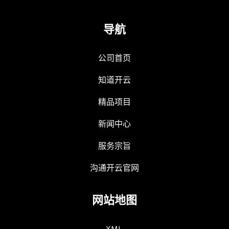
导航
公司首页
知道开云
精品项目
新闻中心
服务宗旨
沟通开云官网
网站地图
XML