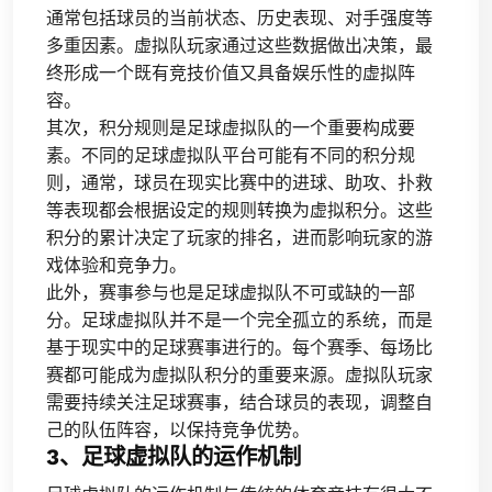
通常包括球员的当前状态、历史表现、对手强度等
多重因素。虚拟队玩家通过这些数据做出决策，最
终形成一个既有竞技价值又具备娱乐性的虚拟阵
容。
其次，积分规则是足球虚拟队的一个重要构成要
素。不同的足球虚拟队平台可能有不同的积分规
则，通常，球员在现实比赛中的进球、助攻、扑救
等表现都会根据设定的规则转换为虚拟积分。这些
积分的累计决定了玩家的排名，进而影响玩家的游
戏体验和竞争力。
此外，赛事参与也是足球虚拟队不可或缺的一部
分。足球虚拟队并不是一个完全孤立的系统，而是
基于现实中的足球赛事进行的。每个赛季、每场比
赛都可能成为虚拟队积分的重要来源。虚拟队玩家
需要持续关注足球赛事，结合球员的表现，调整自
己的队伍阵容，以保持竞争优势。
3、足球虚拟队的运作机制