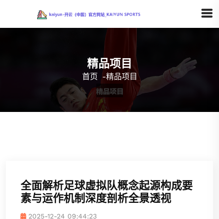
精品项目
首页
-
精品项目
全面解析足球虚拟队概念起源构成要
素与运作机制深度剖析全景透视
2025-12-24 09:44:23