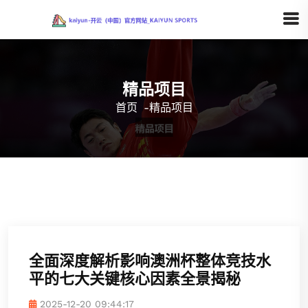
精品项目
首页
-
精品项目
全面深度解析影响澳洲杯整体竞技水
平的七大关键核心因素全景揭秘
2025-12-20 09:44:17