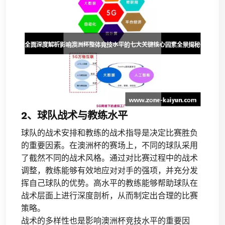
2、球队战术与教练水平
球队的战术安排和教练的战术指导是决定比赛胜负
的重要因素。在澳洲杯的赛场上，不同的球队采用
了截然不同的战术风格。通过对比赛过程中的战术
调整，教练能够有效地应对对手的强项，并充分发
挥自己球队的优势。高水平的教练能够帮助球队在
战术层面上进行深度剖析，从而制定出合理的比赛
策略。
战术的多样性也是影响澳洲杯竞技水平的重要因