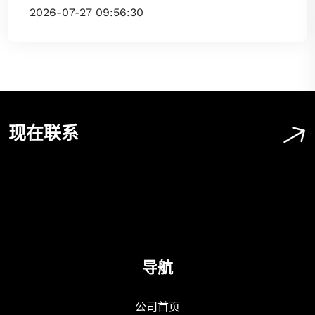
2026-07-27 09:56:30
现在联系
导航
公司首页