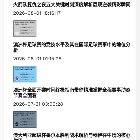
火箭队复仇之夜五大关键时刻深度解析展现逆袭精彩瞬间
2026-08-01 18:16:17
澳洲杯足球赛的竞技水平及其在国际足球赛事中的地位分
析
2026-08-01 01:15:26
澳洲杯全面开赛时间终极指南带你精准掌握全程赛事动态
节奏全面看
2026-07-31 03:09:28
澳大利亚超级杯墨尔本胜利战术解析与穆伊在中场的核心