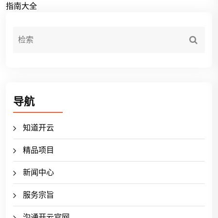
指南大全
导航
知道开云
精品项目
新闻中心
服务宗旨
沟通开云官网