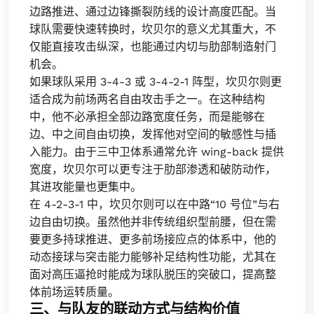
边路推进、通过边锋撕裂防线的设计高度匹配。当
球队需要快速转换时，坎贝尔的意义尤其重大，不
仅能直接攻击纵深，也能通过内切与肋部制造射门
机会。
如果球队采用 3-4-3 或 3-4-2-1 阵型，坎贝尔则更
适合成为前场两名自由攻击手之一。在这种结构
中，他不必承担全部边路宽度任务，而是能够在
边、中之间自由切换，发挥他对空间的敏感性与插
入能力。由于三中卫体系通常允许 wing-back 提供
宽度，坎贝尔可以更专注于肋部渗透和破防动作，
其进攻能量也更集中。
在 4-2-3-1 中，坎贝尔则可以在中路“10 号位”与右
边自由切换。虽然他并非传统组织型前腰，但在需
要更多持球推进、更多前场接应点的体系中，他的
动态接球与突击能力能够补足结构性功能，尤其在
面对高压逼抢时能成为球队脱压的突破口，提高整
体前场运转质量。
三、与队友的联动方式与结构价值