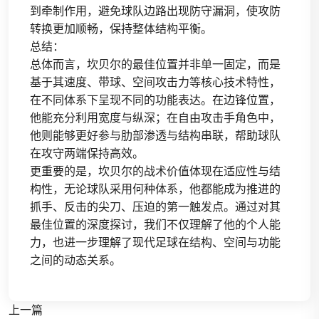
到牵制作用，避免球队边路出现防守漏洞，使攻防
转换更加顺畅，保持整体结构平衡。
总结：
总体而言，坎贝尔的最佳位置并非单一固定，而是
基于其速度、带球、空间攻击力等核心技术特性，
在不同体系下呈现不同的功能表达。在边锋位置，
他能充分利用宽度与纵深；在自由攻击手角色中，
他则能够更好参与肋部渗透与结构串联，帮助球队
在攻守两端保持高效。
更重要的是，坎贝尔的战术价值体现在适应性与结
构性，无论球队采用何种体系，他都能成为推进的
抓手、反击的尖刀、压迫的第一触发点。通过对其
最佳位置的深度探讨，我们不仅理解了他的个人能
力，也进一步理解了现代足球在结构、空间与功能
之间的动态关系。
上一篇