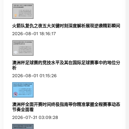
火箭队复仇之夜五大关键时刻深度解析展现逆袭精彩瞬间
2026-08-01 18:16:17
澳洲杯足球赛的竞技水平及其在国际足球赛事中的地位分
析
2026-08-01 01:15:26
澳洲杯全面开赛时间终极指南带你精准掌握全程赛事动态
节奏全面看
2026-07-31 03:09:28