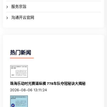
服务宗旨
沟通开云官网
热门新闻
珠海乐动时光赛道纵横 778车队夺冠秘诀大揭秘
2026-08-06 13:11:24