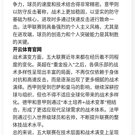
争力，球员的速度和技术结合得非常精密。意甲则
以防守反击著称，战术上更加稳固，以坚实的防守
基础为核心，进攻时多通过快速反击进行致命一
击。法甲联赛则具备强烈的个人主义风格，尤其是
在进攻端，球员的创造力和个人突破能力是其制胜
的关键。
开云体育官网
战术演变方面，五大联赛近年来都在经历着不同程
度的变化。英超在“重金投入”之后，各俱乐部的战
术多样性呈现出丰富的局面，不再仅仅依赖于身体
对抗和高速反击，而是逐渐出现了更多细腻的战术
演绎。西甲则受到巴萨和皇马的影响，继续深耕控
球与组织，但也不得不适应全球化带来的战术多样
化。德甲和意甲则通过“本土培养+战术变革”相结
合，形成了更适应现代足球需求的战术体系。法甲
则通过引入世界级球员和名帅，不断提升联赛的整
体技战术水平。
总的来说，五大联赛在技术层面和战术演变上呈现