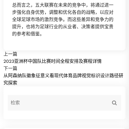
总而言之，五大联赛在未来的竞争中，将通过进一
步强化自身优势，调整和优化各自的战略，以应对
全球足球市场的激烈竞争。而这些差异和竞争力的
提升，也将为足球行业的从业者、决策者提供宝贵
的参考和借鉴。
上一篇
2023亚洲杯中国队比赛时间全程安排及赛程详情
下一篇
从阿森纳队徽象征意义看现代体育品牌视觉标识设计路径研
究探索