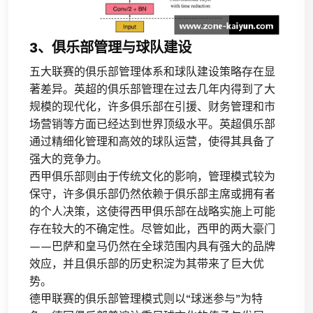
3、俱乐部管理与球队建设
五大联赛的俱乐部管理体系和球队建设策略存在显
著差异。英超的俱乐部管理在过去几年内得到了大
规模的现代化，许多俱乐部在引援、财务管理和市
场营销等方面已经达到世界顶级水平。英超俱乐部
通过精细化管理和高效的球队运营，使得其具备了
强大的竞争力。
西甲俱乐部则由于传统文化的影响，管理模式较为
保守，许多俱乐部仍然依赖于俱乐部主席或拥有者
的个人决策，这使得西甲俱乐部在战略实施上可能
存在较大的不确定性。尽管如此，西甲的两大豪门
——巴萨和皇马仍然在全球范围内具有强大的品牌
效应，并且俱乐部的历史积淀为其带来了巨大优
势。
德甲联赛的俱乐部管理模式则以“球迷参与”为特