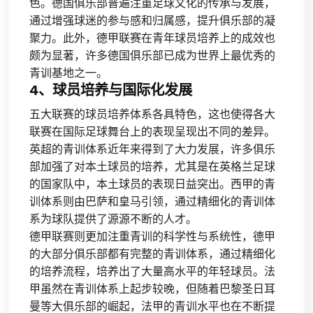
色。德国俱乐部普遍注重足球文化的传承与发展，
通过增强球迷的参与感和归属感，提升俱乐部的凝
聚力。此外，德甲联赛在青年球员培养上的成效也
颇为显著，许多德国俱乐部已成为世界上最优秀的
青训基地之一。
4、球员培养与国际化发展
五大联赛的球员培养体系各具特色，这也使得各大
联赛在国际足球舞台上的表现呈现出不同的差异。
英超的青训体系近年来得到了大力发展，许多俱乐
部加强了对本土球员的培养，尤其是在英格兰足球
的国家队中，本土球员的表现日益突出。西甲的青
训体系则由巴萨和皇马引领，通过精细化的青训体
系为球队提供了源源不断的人才。
德甲联赛则更加注重青训的科学性与系统性，德甲
的大部分俱乐部都有完整的青训体系，通过精细化
的培养流程，培养出了大量高水平的年轻球员。法
甲虽然在青训体系上起步较晚，但随着巴黎圣日耳
曼等大俱乐部的崛起，法甲的青训水平也在不断提