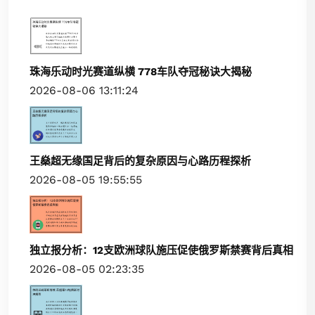
珠海乐动时光赛道纵横 778车队夺冠秘诀大揭秘
2026-08-06 13:11:24
王燊超无缘国足背后的复杂原因与心路历程探析
2026-08-05 19:55:55
独立报分析：12支欧洲球队施压促使俄罗斯禁赛背后真相
2026-08-05 02:23:35