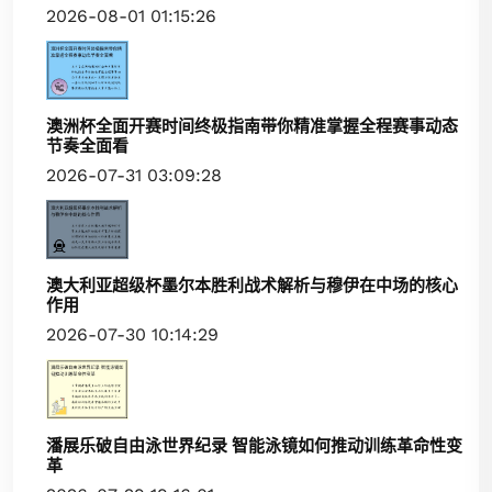
2026-08-01 01:15:26
澳洲杯全面开赛时间终极指南带你精准掌握全程赛事动态
节奏全面看
2026-07-31 03:09:28
澳大利亚超级杯墨尔本胜利战术解析与穆伊在中场的核心
作用
2026-07-30 10:14:29
潘展乐破自由泳世界纪录 智能泳镜如何推动训练革命性变
革