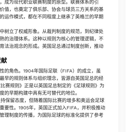
，成为现代职业联赛制度的原型。联赛体系的引
价值，也奠定了俱乐部、协会与球员三方关系的基
的运作模式，都在不同程度上继承了英格兰的早期
中树立了权威形象。从裁判制度的规范，到纪律处
熟的治理体系。这种以规则为核心的管理逻辑，不
育法治观念的形成。英国足总通过制度创新，推动
贡献
的角色。1904年国际足联（FIFA）的成立，虽
最早的规则体系与组织理念，皆源自英国足总的经
足球比赛规则》正是以英国足总制定的《足球规则》为
度的早期构建中具有无可替代的地位。
立性持保留态度，但随着国际比赛的增多和奥运会足球
要性。1905年，英国正式加入FIFA，并积极推动
管理制度的传播，为国际足球的标准化提供了参考