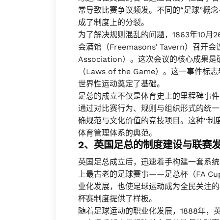
常导致比赛争议频发。不同的“足球”概念
成了制度上的分裂。
为了解决规则混乱的问题，1863年10
会酒馆（Freemasons’ Tavern）召开
Association）。这次会议的核心
（Laws of the Game）。这一
世界性运动奠定了基础。
足总的成立不仅是体育史上的里程碑事件
通过对比赛行为、规则与组织形式的统一
确规范与文化价值的竞技项目。这种“制
体育管理体系的典范。
2、英国足总的制度建设与联赛
英国足总成立后，迅速着手构建一套系统的
上最古老的足球赛事——足总杯（FA C
业化发展，也使足球运动成为全民关注的
杯赛制度提供了样板。
随着足球运动的职业化发展，1888年，英格兰