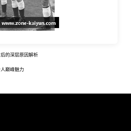
背后的深层原因解析
个人巅峰魅力