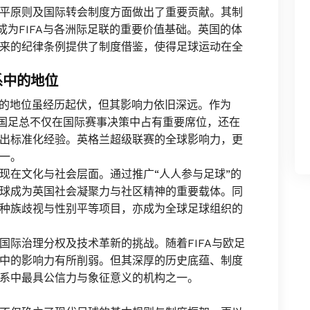
平原则及国际转会制度方面做出了重要贡献。其制
渐成为FIFA与各洲际足联的重要价值基础。英国的体
来的纪律条例提供了制度借鉴，使得足球运动在全
系中的地位
中的地位虽经历起伏，但其影响力依旧深远。作为
，英国足总不仅在国际赛事决策中占有重要席位，还在
出标准化经验。英格兰超级联赛的全球影响力，更
一。
现在文化与社会层面。通过推广“人人参与足球”的
球成为英国社会凝聚力与社区精神的重要载体。同
种族歧视与性别平等项目，亦成为全球足球组织的
国际治理分权及技术革新的挑战。随着FIFA与欧足
中的影响力有所削弱。但其深厚的历史底蕴、制度
系中最具公信力与象征意义的机构之一。