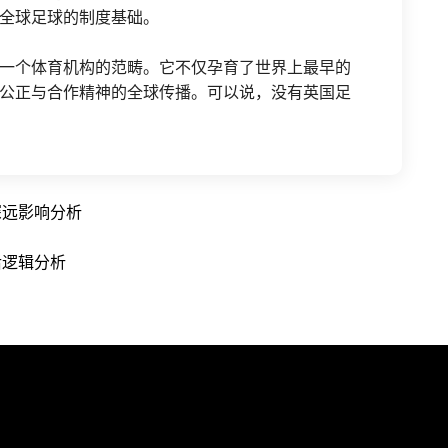
全球足球的制度基础。
一个体育机构的范畴。它不仅孕育了世界上最早的
公正与合作精神的全球传播。可以说，没有英国足
深远影响分析
后逻辑分析