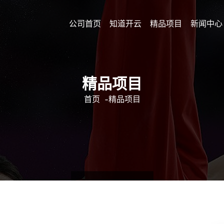
公司首页
知道开云
精品项目
新闻中心
精品项目
首页
-
精品项目