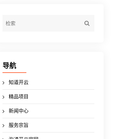
导航
知道开云
精品项目
新闻中心
服务宗旨