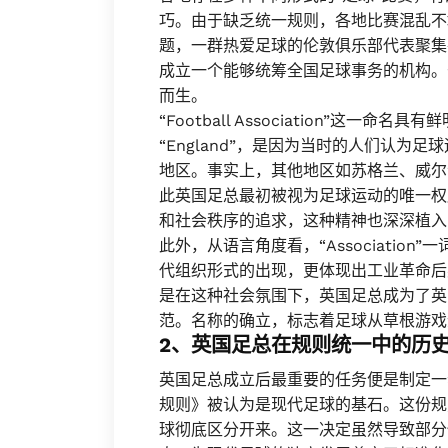
巧。由于缺乏统一规则，各地比赛混乱不
题，一群热爱足球的伦敦俱乐部代表聚集
成立一个能够统筹全国足球事务的机构。于是，“Th
而生。
“Football Association”这
“England”，是因为当时的人们认
地区。事实上，其他地区如苏格兰、威尔
此英国足总最初被视为足球运动的唯一权
和社会秩序的追求，这种精神也深深植入
此外，从语言角度看，“Associatio
代组织形式的出现，更体现出工业革命后
是在这种社会氛围下，英国足总成为了英
范。名称的确立，标志着足球从草根游戏
2、英国足总在规则统一中的历
英国足总成立后最重要的任务便是制定一套
规则》被认为是现代足球的基石。这份规
球彻底区分开来。这一决定虽然导致部分