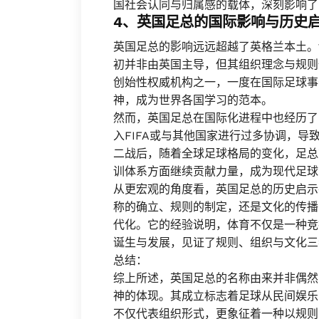
国社会认同与归属感的载体，深刻影响了
4、英国足总的国际影响与历史
英国足总的影响远远超越了英格兰本土。1
初并非由英国主导，但其组织理念与规则
创始性权威机构之一，一度在国际足球事
神，成为世界各国学习的范本。
然而，英国足总在国际化进程中也经历了
入FIFA或与其他国家进行过多协调，
二战后，随着全球足球格局的变化，足总
训体系方面继续贡献力量，成为现代足球
从更宏观的角度看，英国足总的历史启示
称的确立、规则的制定，还是文化的传播
代化。它的经验说明，体育不仅是一种竞
诞生与发展，见证了规则、组织与文化三
总结：
综上所述，英国足总的名称由来并非偶然
神的体现。其成立标志着足球从民间娱乐向现代
不仅代表组织形式，更象征着一种以规则