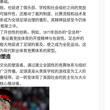
基础。
局，也促进了俱乐部、学校和社会组织之间的竞技
可操作性，还推动了裁判制度、比赛流程和战术发
系成为全球足球治理的雏形，其精神延续至今仍体
度框架之中。
开创性的创新。例如，1871年创办的“足总杯”
事，象征着竞技体育的开放精神与包容性。足总杯的
极大地促进了足球的普及，使之成为全民运动。这
为现代职业体育竞赛体系的原型。
的塑造
文化的塑造者。通过建立全国性的竞赛体系与组织
广泛传播。足球逐渐从贵族学校的游戏变为工人阶
要纽带。这一转变体现了英国社会的民主化与大众
核心推动者。