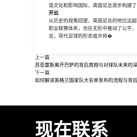
造文化和影响国际，英国足总逐步构建了
开云
从历史的视角回望，英国足总的地位远超
职业联赛体系，也在无形中推动了公平、
总，现代足球的形态或许将�
上一篇
苏亚雷斯离开巴萨的背后真相与对球队未来的
下一篇
如何解读英格兰国家队大名单发布的流程与背
现在联系