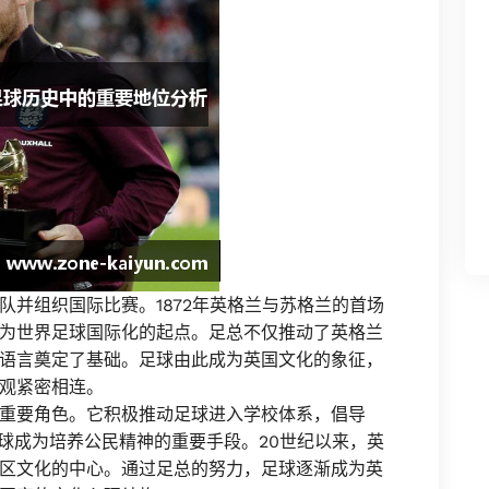
队并组织国际比赛。1872年英格兰与苏格兰的首场
为世界足球国际化的起点。足总不仅推动了英格兰
语言奠定了基础。足球由此成为英国文化的象征，
观紧密相连。
重要角色。它积极推动足球进入学校体系，倡导
足球成为培养公民精神的重要手段。20世纪以来，英
区文化的中心。通过足总的努力，足球逐渐成为英