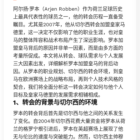
阿尔扬·罗本（Arjen Robben）作为荷兰足球历史
上最具代表性的球员之一，他的转会历程一直备受
瞩目。尤其是2007年，他从切尔西转会加盟皇家马
德里，这一决定不仅影响了他的职业生涯，也对皇
马的整体阵容和战术布局产生了深远影响。罗本加
盟皇马背后的原因并非单一因素，而是由多方面的
考量所促成。本文将从转会、球队需求与个人发展
三大因素出发，详细解析罗本加盟皇马的背后动
因。从罗本的职业规划、切尔西的转会环境，到皇
马在欧洲赛场上的战略布局，再到个人技术风格的
契合，我们将全面分析这一转会决定如何与他个人
目标及皇家马德里的发展需求相辅相成。
1、转会的背景与切尔西的环境
罗本的转会背后首先是切尔西与他之间的关系发生
了变化。自2004年切尔西花费大量资金将罗本从荷
兰的格罗宁根引进后，罗本在英超赛场上展现了他
无与伦比的速度与突破能力。然而，切尔西主帅穆