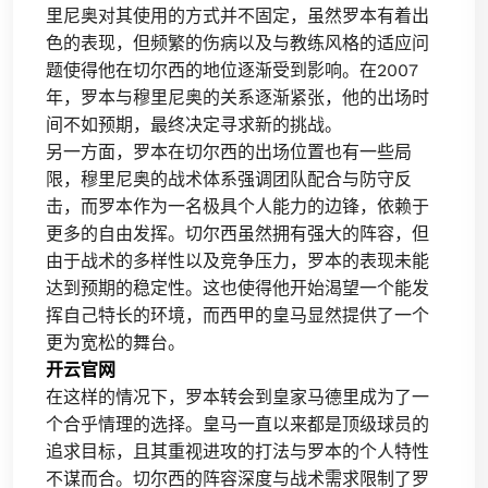
里尼奥对其使用的方式并不固定，虽然罗本有着出
色的表现，但频繁的伤病以及与教练风格的适应问
题使得他在切尔西的地位逐渐受到影响。在2007
年，罗本与穆里尼奥的关系逐渐紧张，他的出场时
间不如预期，最终决定寻求新的挑战。
另一方面，罗本在切尔西的出场位置也有一些局
限，穆里尼奥的战术体系强调团队配合与防守反
击，而罗本作为一名极具个人能力的边锋，依赖于
更多的自由发挥。切尔西虽然拥有强大的阵容，但
由于战术的多样性以及竞争压力，罗本的表现未能
达到预期的稳定性。这也使得他开始渴望一个能发
挥自己特长的环境，而西甲的皇马显然提供了一个
更为宽松的舞台。
开云官网
在这样的情况下，罗本转会到皇家马德里成为了一
个合乎情理的选择。皇马一直以来都是顶级球员的
追求目标，且其重视进攻的打法与罗本的个人特性
不谋而合。切尔西的阵容深度与战术需求限制了罗