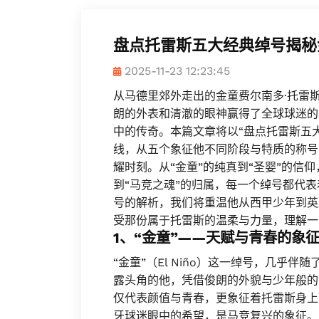
盘点托雷斯五大经典绰号揭秘
2025-11-23 12:23:45
从马德里郊外走出的金童费尔南多·托雷
朗的外表和清澈的眼神赢得了全球球迷的
中的传奇。本篇文章将以“盘点托雷斯五
线，从五个象征他不同阶段与特质的称号
耀时刻。从“金童”的纯真到“圣婴”的信仰
到“马竞之魂”的归属，每一个绰号都代
号的解析，我们将重温他从西甲少年到英
受那份属于托雷斯的温柔与力量，理解一
1、“金童”——天赋与青春的象
“金童”（El Niño）这一绰号，几乎
露头角的他，凭借俊朗的外貌与少年般的
仅代表颜值与青春，更象征着托雷斯身上
牙球迷眼中的希望，是马竞复兴的象征。