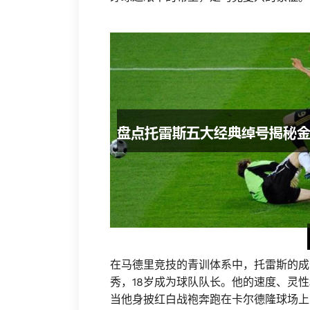
在马德里竞技的青训体系中，托雷斯的成
秀，18岁成为球队队长。他的速度、灵性
当他身披红白战袍奔跑在卡尔德隆球场上