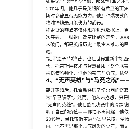
如果说“圣婴”代表信仰，那么“红军之矛
2011年间，他几乎是英超所有后卫的
斯时都曾显得无能为力。他那种爆发式的
物浦锋线最具杀伤力的武器。
托雷斯的巅峰不仅体现在进球数据上，更
次突破、一脚射门改变比赛的走势。20
人破门，都是英超历史上最令人难忘的画
耀。
“红军之矛”的锋芒，也让世界重新审视
代，托雷斯用技术与智慧征服了整个联赛
被伤病所钝化，但他的锐气与勇气，依然
4、“无声英雄”与“马竞之魂”—
离开英超后，托雷斯经历了切尔西的沉寂
为“早已陨落”。然而，他从未抱怨，只
“无声的英雄”。他在欧冠决赛中的冷静
明了自己的价值——哪怕不再闪耀，他依
2015年，当托雷斯重返马德里竞技，
白。他不再是那个意气风发的少年，而是