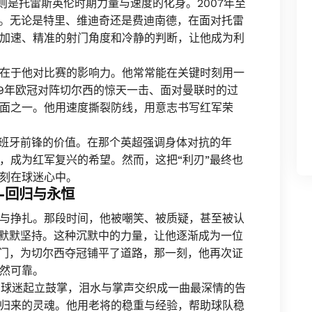
”则是托雷斯英伦时期力量与速度的化身。2007年至
噩梦。无论是特里、维迪奇还是费迪南德，在面对托雷
加速、精准的射门角度和冷静的判断，让他成为利
在于他对比赛的影响力。他常常能在关键时刻用一
09年欧冠对阵切尔西的惊天一击、面对曼联时的过
面之一。他用速度撕裂防线，用意志书写红军荣
西班牙前锋的价值。在那个英超强调身体对抗的年
，成为红军复兴的希望。然而，这把“利刃”最终也
刻在球迷心中。
—回归与永恒
与挣扎。那段时间，他被嘲笑、被质疑，甚至被认
是默默坚持。这种沉默中的力量，让他逐渐成为一位
破门，为切尔西夺冠铺平了道路，那一刻，他再次证
然可靠。
全场球迷起立鼓掌，泪水与掌声交织成一曲最深情的告
归来的灵魂。他用老将的稳重与经验，帮助球队稳