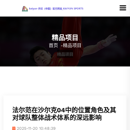
精品项目
首页
-
精品项目
法尔范在沙尔克04中的位置角色及其
对球队整体战术体系的深远影响
2025-11-20 10:48:39