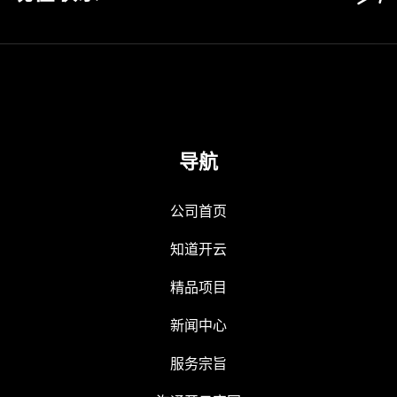
导航
公司首页
知道开云
精品项目
新闻中心
服务宗旨