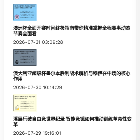
澳洲杯全面开赛时间终极指南带你精准掌握全程赛事动态
节奏全面看
2026-07-31 03:09:28
澳大利亚超级杯墨尔本胜利战术解析与穆伊在中场的核心
作用
2026-07-30 10:14:29
潘展乐破自由泳世界纪录 智能泳镜如何推动训练革命性变
革
2026-07-29 19:16:01