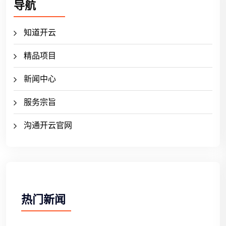
导航
知道开云
精品项目
新闻中心
服务宗旨
沟通开云官网
热门新闻