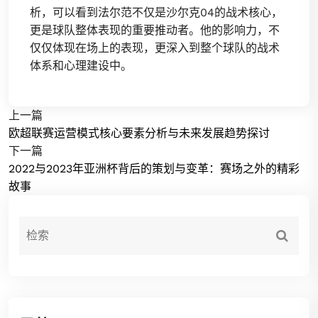
析，可以看到法尔范不仅是沙尔克04的战术核心，
更是球队整体表现的重要推动者。他的影响力，不
仅仅体现在场上的表现，更深入到整个球队的战术
体系和心理建设中。
上一篇
欧超联赛运营模式核心要素分析与未来发展趋势探讨
下一篇
2022与2023年亚洲杯背后的策划与变革：赛场之外的精彩
故事