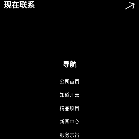
现在联系
导航
公司首页
知道开云
精品项目
新闻中心
服务宗旨