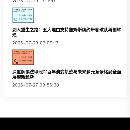
2026-07-29 19:16:01
湖人重生之路：五大理由支持詹姆斯续约带领球队再创辉
煌
2026-07-29 02:09:17
深度解读法甲冠军百年演变轨迹与未来多元竞争格局全面
展望新趋势
2026-07-27 09:56:30