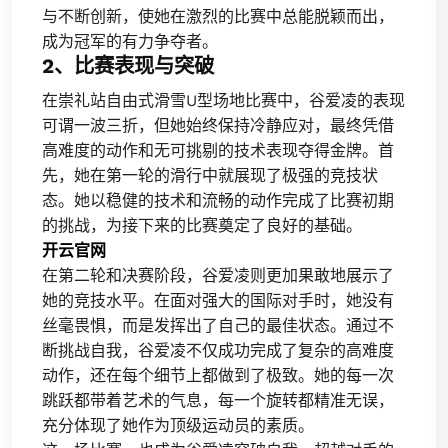
与不断创新，使她在激烈的比赛中总能脱颖而出，
成为冠军的有力争夺者。
2、比赛表现与突破
在崇礼站自由式滑雪U型场地比赛中，谷爱凌的表现
可谓一波三折，但她始终保持冷静应对，最终凭借
高难度的动作和无可挑剔的技术表现夺得金牌。首
先，她在第一轮的滑行中就展现了极强的竞技状
态。她以稳健的技术和流畅的动作完成了比赛初期
的挑战，为接下来的比赛奠定了良好的基础。
开云官网
在第二轮和决赛阶段，谷爱凌则更加果敢地展示了
她的竞技水平。在面对强大的国际对手时，她没有
丝毫畏惧，而是发挥出了自己的最佳状态。通过不
断挑战自我，谷爱凌不仅成功完成了复杂的高难度
动作，还在每个细节上都做到了极致。她的每一次
跳跃都带着艺术的气息，每一个旋转都精准无误，
充分体现了她作为顶级运动员的素质。