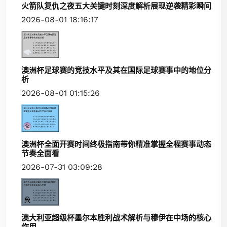
火箭队复仇之夜五大关键时刻深度解析展现逆袭精彩瞬间
2026-08-01 18:16:17
澳洲杯足球赛的竞技水平及其在国际足球赛事中的地位分
析
2026-08-01 01:15:26
澳洲杯全面开赛时间终极指南带你精准掌握全程赛事动态
节奏全面看
2026-07-31 03:09:28
澳大利亚超级杯墨尔本胜利战术解析与穆伊在中场的核心
作用