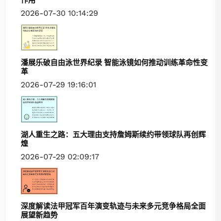
2026-07-30 10:14:29
潘展乐破自由泳世界纪录 智能泳镜如何推动训练革命性变
革
2026-07-29 19:16:01
湖人重生之路：五大理由支持詹姆斯续约带领球队再创辉
煌
2026-07-29 02:09:17
深度解读法甲冠军百年演变轨迹与未来多元竞争格局全面
展望新趋势