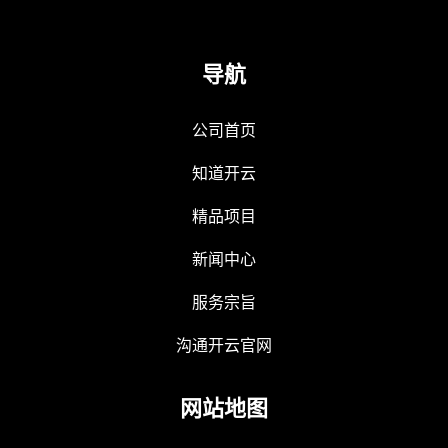
导航
公司首页
知道开云
精品项目
新闻中心
服务宗旨
沟通开云官网
网站地图