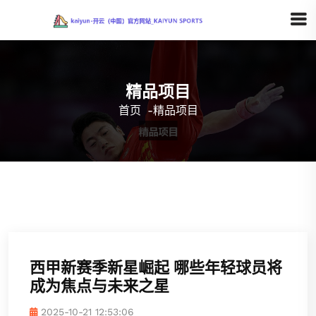
精品项目
首页
-
精品项目
西甲新赛季新星崛起 哪些年轻球员将
成为焦点与未来之星
2025-10-21 12:53:06