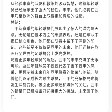
从经验丰富的队友和教练处汲取智慧，这些年轻球
员已经展示出了强大的韧性。未来，他们必将在西
甲乃至欧洲的舞台上取得更加辉煌的成绩。
总结：
西甲新赛季的年轻球员们展现出了惊人的潜力与天
赋。无论是在技术方面的细腻表现，还是在球队中
担任核心角色，他们都在联赛中留下了深刻的印
记。这些新星不仅仅是西甲的未来，他们还将在欧
洲乃至世界的足球舞台上发光发热。
随着更多年轻球员的崛起，西甲的未来充满了无限
可能。这些年轻球员不仅仅代表了当下西甲的风
采，更预示着未来几年西甲联赛的繁荣与创新。随
着他们逐渐成长为顶尖球员，西甲的竞争格局也将
发生深刻变化，吸引更多球迷和媒体的关注。西甲
的新星们已经准备好迎接更大的挑战，未来属于他
们。