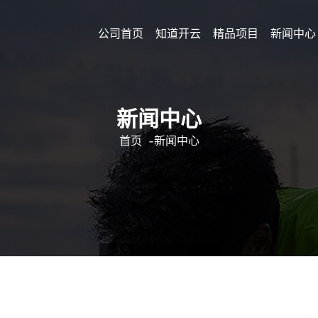
公司首页
知道开云
精品项目
新闻中心
新闻中心
首页
-
新闻中心