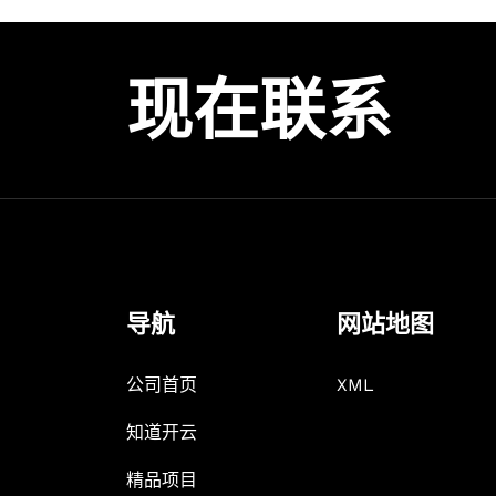
现在联系
导航
网站地图
公司首页
XML
知道开云
精品项目