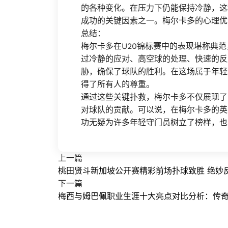
的各种变化。在压力下仍能保持冷静，这
成功的关键因素之一。梅尔卡多的心理优
总结：
梅尔卡多在U20锦标赛中的表现堪称典
过冷静的应对、高空球的处理、快速的反
胁，确保了球队的胜利。在这场属于年轻
得了所有人的尊重。
通过这些关键扑救，梅尔卡多不仅展现了
对球队的贡献。可以说，在梅尔卡多的英
功无疑为许多年轻守门员树立了榜样，也
上一篇
桃田贤斗新加坡公开赛精彩前场扑球致胜 绝妙
下一篇
梅西与姆巴佩职业生涯十大亮点对比分析：传