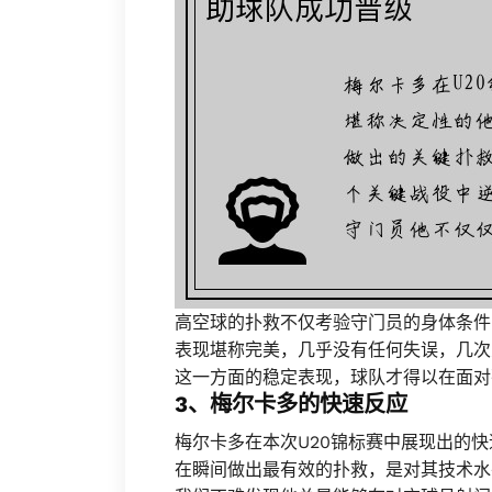
高空球的扑救不仅考验守门员的身体条件
表现堪称完美，几乎没有任何失误，几次
这一方面的稳定表现，球队才得以在面对
3、梅尔卡多的快速反应
梅尔卡多在本次U20锦标赛中展现出的
在瞬间做出最有效的扑救，是对其技术水