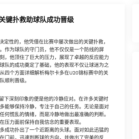
次关键扑救助球队成功晋级
称决定性的，他凭借在比赛中屡次做出的关键扑救，
。作为球队的守门员，他不仅仅是一个防线的屏
刻，他顶住了巨大的压力，展现了卓越的反应能力
球队的成功奠定了基础，他的表现不仅让球迷为之
从四个方面详细解析梅尔卡多在U20锦标赛中的关
队顺利晋级。
人留下深刻印象的便是他的冷静应对。在许多关键时
多能够保持冷静，专注于自己的任务。无论是面对
任何慌乱的情绪，而是冷静地做出最准确的判断。
在压力面前保持自我信念的重要表现。
多成功扑出了一个近距离的头球。面对如此迅猛的
在门前，迅速判断球的方向，并做出了完美的反