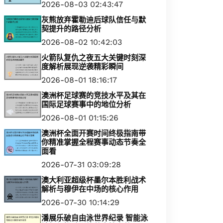
2026-08-03 02:43:47
灰熊放弃霍勒迪后球队信任与默
契提升的路径分析
2026-08-02 10:42:03
火箭队复仇之夜五大关键时刻深
度解析展现逆袭精彩瞬间
2026-08-01 18:16:17
澳洲杯足球赛的竞技水平及其在
国际足球赛事中的地位分析
2026-08-01 01:15:26
澳洲杯全面开赛时间终极指南带
你精准掌握全程赛事动态节奏全
面看
2026-07-31 03:09:28
澳大利亚超级杯墨尔本胜利战术
解析与穆伊在中场的核心作用
2026-07-30 10:14:29
潘展乐破自由泳世界纪录 智能泳