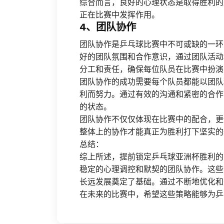
综合而言，良好的心理状态是取得胜利的
正在比赛中发挥作用。
4、团队协作
团队协作是乒乓球比赛中不可或缺的一环
好的团队氛围和合作意识，通过团队活动
分工和责任，确保每位队员在比赛中扮演
团队协作的成功需要每个队员都能以团队
利而努力。通过有效的沟通和紧密的合作
的状态。
团队协作不仅仅体现在比赛中的配合，更
整体上的协作才能真正为胜利打下坚实的
总结：
综上所述，提前锁定乒乓球亚洲杯胜利的
稳定的心理调控和默契的团队协作。这些
长远发展奠定了基础。通过不断地优化和
在未来的比赛中，希望这些策略能够为乒