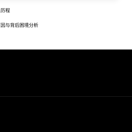
煌历程
原因与背后困境分析