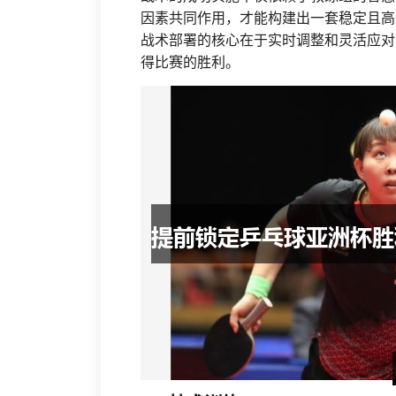
因素共同作用，才能构建出一套稳定且高
战术部署的核心在于实时调整和灵活应对
得比赛的胜利。