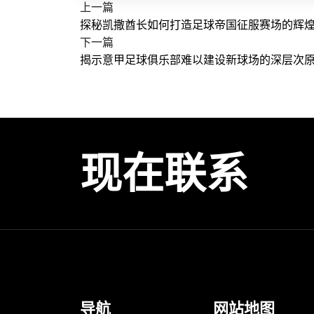
上一篇
探秘凯撒酋长如何打造足球帝国征服赛场的辉
下一篇
揭示意甲足球俱乐部难以建设新球场的深层次
现在联系
导航
网站地图