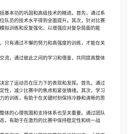
括基本功的巩固和高级技术的精进。首先，通过系
位队员的技术水平得到全面提升。其次，针对比赛
模拟训练和反复强化，以增强应对复杂局面的能
，只有通过不懈的努力和高强度的训练，才能在关
交流，通过彼此之间的学习和借鉴，共同提高整体
决定了运动员在压力下的表现和发挥。首先，通过
定性，减少比赛中的焦虑和紧张情绪。其次，学习
力的训练，有助于在关键时刻保持冷静和清晰的思
整体的心理氛围和支持体系也至关重要。通过团队
态，有助于在激烈的比赛中保持稳定性和统一战