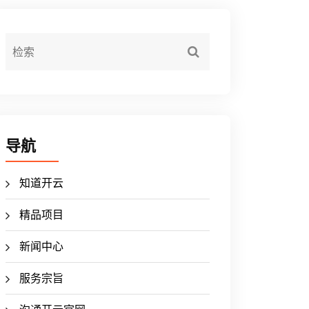
导航
知道开云
精品项目
新闻中心
服务宗旨