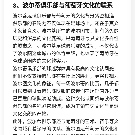
3、波尔蒂俱乐部与葡萄牙文化的联系
波尔蒂足球俱乐部与葡萄牙的文化背景紧密相连，
俱乐部的影响力不仅体现在足球场上，还在于其文
化象征意义。波尔蒂所在的波尔图市，拥有悠久的
历史和深厚的文化底蕴，是葡萄牙最具文化多样性
的城市之一。波尔蒂足球俱乐部的成功，不仅代表
了波尔图这座城市的体育荣耀，也体现了葡萄牙在
全球范围内的文化软实力。
波尔蒂俱乐部的球迷群体具有极高的文化认同感，
他们不仅支持俱乐部在赛场上的胜利，更将其视为
波尔图文化的象征。每一场波尔蒂的比赛，几乎都
可以看到身着俱乐部队服的球迷们在场馆内外为自
己喜爱的球队呐喊助威。这种文化认同感与波尔蒂
俱乐部的名称紧密相连，成为了葡萄牙文化与足球
文化交织的产物。
此外，波尔蒂俱乐部还与葡萄牙的艺术、音乐等文
化领域有着深厚的联系。波尔图是葡萄牙的文化和