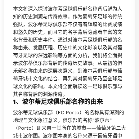
本文将深入探讨波尔蒂足球俱乐部名称背后鲜为人
知的历史渊源与传奇故事。作为葡萄牙足球的传统
强队，波尔蒂足球俱乐部不仅有着辉煌的比赛成绩
和悠久的历史，而且它的名字背后隐藏着丰富的文
化背景和历史事件。通过对波尔蒂足球俱乐部的名
称由来、发展历程、历史中的文化影响以及其对葡
萄牙足球的深远影响等方面的分析，我们将全面揭
示波尔蒂俱乐部背后的传奇历史故事。从最初的俱
乐部名称由来的深层次意义，到波尔蒂俱乐部与葡
萄牙城市文化的结合，再到其对葡萄牙乃至全球足
球文化的影响，本文将全面解读这一足球俱乐部与
其名称背后的渊源传奇。
1、波尔蒂足球俱乐部名称的由来
波尔蒂足球俱乐部（FC Porto）的名称具有深刻的
地理与文化象征意义。俱乐部的名称“波尔蒂”
（Porto）即来自于其所在的城市——葡萄牙第二大
城市波尔图。波尔图本身的名称来源于葡萄牙语中