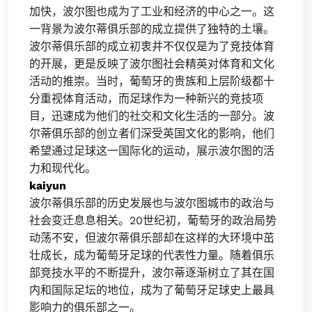
加快，波尔图也成为了工业和经济的中心之一。这
一背景为波尔蒂俱乐部的成立提供了独特的土壤。
波尔蒂俱乐部的成立初衷并不仅仅是为了竞技体育
的开展，更是反映了波尔图社会精英对体育和文化
活动的推崇。当时，葡萄牙的贵族和上层阶级都十
分重视体育活动，而足球作为一种新兴的竞技项
目，迅速成为他们的社交和文化生活的一部分。波
尔蒂俱乐部的创立者们深受英国文化的影响，他们
希望通过足球这一国际化的运动，展示波尔图的活
力和现代化。
kaiyun
波尔蒂俱乐部的历史发展也与波尔图城市的政治与
社会变迁息息相关。20世纪初，葡萄牙的政治局势
动荡不安，但波尔蒂俱乐部却在这样的大环境中茁
壮成长，成为葡萄牙足球的代表性力量。随着俱乐
部竞技水平的不断提升，波尔蒂逐渐树立了其在国
内和国际足坛的地位，成为了葡萄牙足球史上最具
影响力的俱乐部之一。