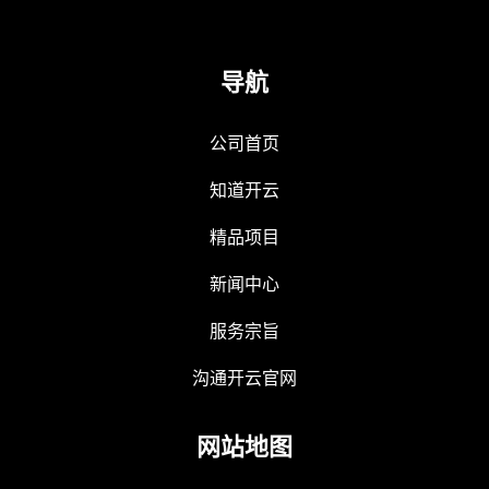
导航
公司首页
知道开云
精品项目
新闻中心
服务宗旨
沟通开云官网
网站地图