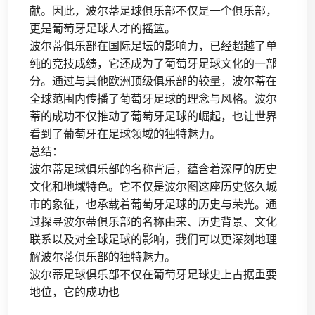
献。因此，波尔蒂足球俱乐部不仅是一个俱乐部，
更是葡萄牙足球人才的摇篮。
波尔蒂俱乐部在国际足坛的影响力，已经超越了单
纯的竞技成绩，它还成为了葡萄牙足球文化的一部
分。通过与其他欧洲顶级俱乐部的较量，波尔蒂在
全球范围内传播了葡萄牙足球的理念与风格。波尔
蒂的成功不仅推动了葡萄牙足球的崛起，也让世界
看到了葡萄牙在足球领域的独特魅力。
总结：
波尔蒂足球俱乐部的名称背后，蕴含着深厚的历史
文化和地域特色。它不仅是波尔图这座历史悠久城
市的象征，也承载着葡萄牙足球的历史与荣光。通
过探寻波尔蒂俱乐部的名称由来、历史背景、文化
联系以及对全球足球的影响，我们可以更深刻地理
解波尔蒂俱乐部的独特魅力。
波尔蒂足球俱乐部不仅在葡萄牙足球史上占据重要
地位，它的成功也