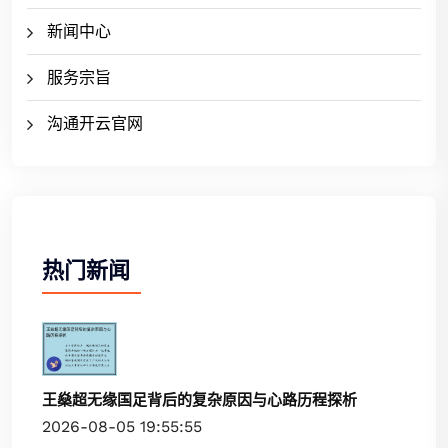
新闻中心
服务宗旨
沟通开云官网
热门新闻
王燊超无缘国足背后的复杂原因与心路历程探析
2026-08-05 19:55:55