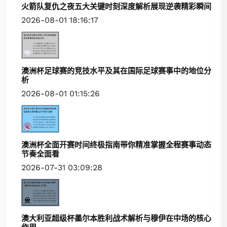
火箭队复仇之夜五大关键时刻深度解析展现逆袭精彩瞬间
2026-08-01 18:16:17
澳洲杯足球赛的竞技水平及其在国际足球赛事中的地位分
析
2026-08-01 01:15:26
澳洲杯全面开赛时间终极指南带你精准掌握全程赛事动态
节奏全面看
2026-07-31 03:09:28
澳大利亚超级杯墨尔本胜利战术解析与穆伊在中场的核心