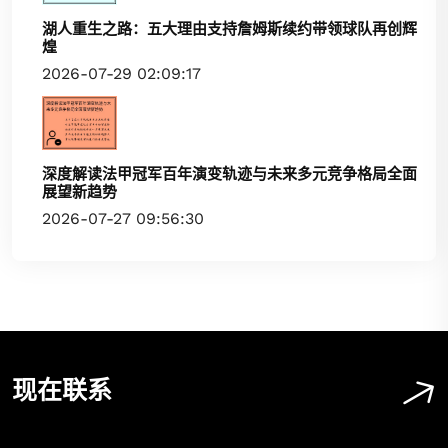
湖人重生之路：五大理由支持詹姆斯续约带领球队再创辉
煌
2026-07-29 02:09:17
深度解读法甲冠军百年演变轨迹与未来多元竞争格局全面
展望新趋势
2026-07-27 09:56:30
现在联系