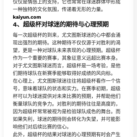
仅仅是情感上的支持，它也常常在球迷群体中形成
一种独特的文化氛围，传递着无形的力量。
kaiyun.com
4、超级杯对球迷的期待与心理预期
每一次超级杯的到来，尤文图斯球迷的心中都会涌
现出强烈的期待。这种期待不仅仅源于对胜利的渴
望，更是一种对球队未来表现的心理预期。超级杯
作为一个重要的赛事，其象征意义远超比赛本身。
对于尤文图斯球迷而言，超级杯是一场考验，是他
们期待球队在新赛季能够取得好成绩的风向标。
在心理上，尤文图斯球迷往往将超级杯看作一个信
号，意味着球队的状态和实力。在赛季初期，超级
杯可以为球迷提供对未来比赛的预期，并帮助他们
衡量球队的竞争力。对胜利的期待往往是高度的，
因为超级杯常常被视为是检验球队成色的舞台。而
如果失利，球迷的期待则会转化为失望，并可能影
响他们对后续比赛的信心。
此外，超级杯的结果对球迷的心理预期有时会产生