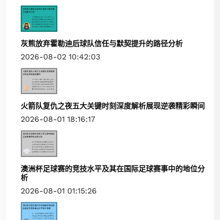
灰熊放弃霍勒迪后球队信任与默契提升的路径分析
2026-08-02 10:42:03
火箭队复仇之夜五大关键时刻深度解析展现逆袭精彩瞬间
2026-08-01 18:16:17
澳洲杯足球赛的竞技水平及其在国际足球赛事中的地位分
析
2026-08-01 01:15:26