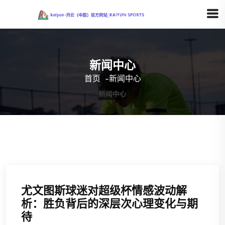
新闻中心
首页
-
新闻中心
尤文图斯球迷对超级杯情感波动解
析：胜负背后的深层次心理变化与期
待