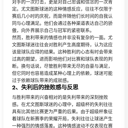
对手的一次打击，更是对自己忠诚和信念的一次肯
定。尤文图斯球迷的这种情感反应，往往不仅限于
赛后几小时的庆祝，而是伴随他们长时间的自我认
同与心理满足。他们会通过各种渠道表达自己的骄
傲，向外界展示自己与冠军的紧密联系。
然而，胜利带来的情感也并非没有复杂的一面。尤
文图斯球迷往往会对胜利产生高度期待，认为这应
该是球队应得的结果。这种胜利的心态有时会带来
过高的期望，进而影响他们对比赛和球队表现的判
断。换句话说，尽管胜利带来无尽的自豪与满足，
但它同时也容易造成某种心理上的依赖，球迷可能
过于依赖球队带来的成就感。
2、失利后的挫败感与反思
与胜利带来的兴奋相对的是失利带来的深刻挫败
感。在尤文图斯球迷的心理中，超级杯的失利往往
具有比其他比赛更为严重的后果。由于超级杯象征
着球队在新赛季的荣耀开局，失利往往让球迷产生
一种强烈的情感落差。这种情感波动不仅表现在赛