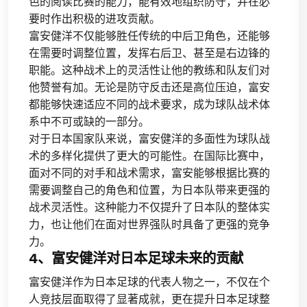
色的阅读比赛的能力，能有效地组织防守，并在必
要时作出积极的进攻贡献。
富安健洋不仅能够胜任传统的中后卫角色，还能够
在需要时调整位置，发挥右后卫、甚至是右边锋的
职能。这种战术上的灵活性让他的教练和队友们对
他赞誉有加。无论是防守反击还是高位压迫，富安
都能够快速适应不同的战术要求，成为球队战术体
系中不可或缺的一部分。
对于日本国家队来说，富安健洋的多面性为球队战
术的多样化提供了更大的可能性。在国际比赛中，
面对不同的对手和战术需求，富安能够根据比赛的
需要调整自己的角色和位置，为日本队带来更强的
战术灵活性。这种能力不仅提升了日本队的整体实
力，也让他们在面对世界强队时具备了更强的竞争
力。
4、富安健洋对日本足球未来的贡献
富安健洋作为日本足球的代表人物之一，不仅在个
人竞技层面取得了显著成就，更在提升日本足球整