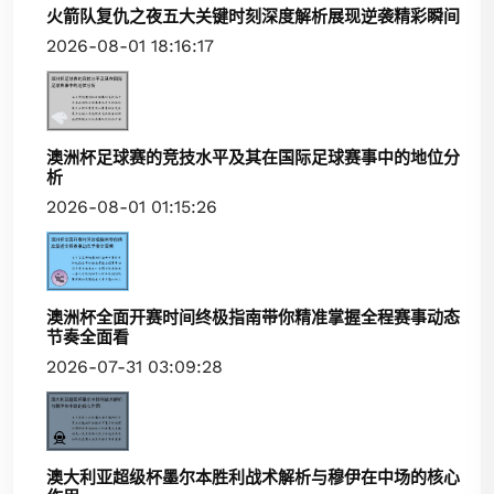
火箭队复仇之夜五大关键时刻深度解析展现逆袭精彩瞬间
2026-08-01 18:16:17
澳洲杯足球赛的竞技水平及其在国际足球赛事中的地位分
析
2026-08-01 01:15:26
澳洲杯全面开赛时间终极指南带你精准掌握全程赛事动态
节奏全面看
2026-07-31 03:09:28
澳大利亚超级杯墨尔本胜利战术解析与穆伊在中场的核心