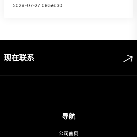
2026-07-27 09:56:30
现在联系
导航
公司首页