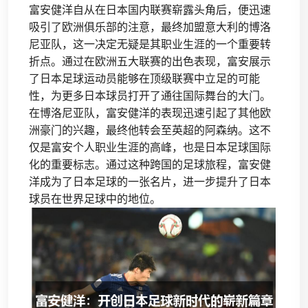
富安健洋自从在日本国内联赛崭露头角后，便迅速
吸引了欧洲俱乐部的注意，最终加盟意大利的博洛
尼亚队，这一决定无疑是其职业生涯的一个重要转
折点。通过在欧洲五大联赛的出色表现，富安展示
了日本足球运动员能够在顶级联赛中立足的可能
性，为更多日本球员打开了通往国际舞台的大门。
在博洛尼亚队，富安健洋的表现迅速引起了其他欧
洲豪门的兴趣，最终他转会至英超的阿森纳。这不
仅是富安个人职业生涯的高峰，也是日本足球国际
化的重要标志。通过这种跨国的足球旅程，富安健
洋成为了日本足球的一张名片，进一步提升了日本
球员在世界足球中的地位。