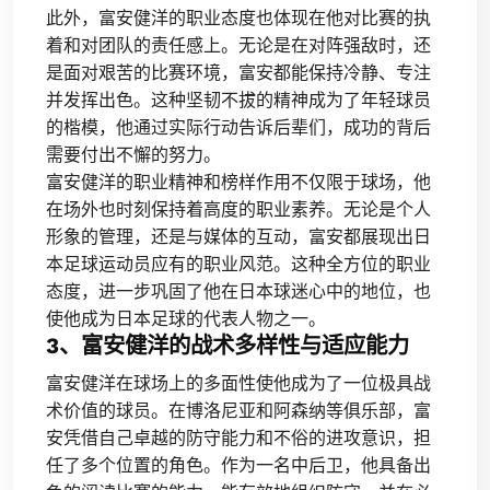
此外，富安健洋的职业态度也体现在他对比赛的执
着和对团队的责任感上。无论是在对阵强敌时，还
是面对艰苦的比赛环境，富安都能保持冷静、专注
并发挥出色。这种坚韧不拔的精神成为了年轻球员
的楷模，他通过实际行动告诉后辈们，成功的背后
需要付出不懈的努力。
富安健洋的职业精神和榜样作用不仅限于球场，他
在场外也时刻保持着高度的职业素养。无论是个人
形象的管理，还是与媒体的互动，富安都展现出日
本足球运动员应有的职业风范。这种全方位的职业
态度，进一步巩固了他在日本球迷心中的地位，也
使他成为日本足球的代表人物之一。
3、富安健洋的战术多样性与适应能力
富安健洋在球场上的多面性使他成为了一位极具战
术价值的球员。在博洛尼亚和阿森纳等俱乐部，富
安凭借自己卓越的防守能力和不俗的进攻意识，担
任了多个位置的角色。作为一名中后卫，他具备出