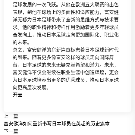
足球发展的一次飞跃。从他在欧洲五大联赛的出色
表现，到他在球场上的多面性和适应能力，富安健
洋无疑为日本足球带来了全新的思维方式与技术要
求。他的职业精神和榜样作用激励着更多年轻球员
奋发向上，推动日本足球走向更加国际化、职业化
的未来。
总之，富安健洋的崭新篇章标志着日本足球新时代
的到来。随着更多像富安这样的球员走向国际舞
台，日本足球的未来无疑充满希望和潜力。未来，
富安健洋不仅会继续在职业生涯中创造辉煌，更会
为日本足球培养出更多的优秀球员，推动日本足球
向更高层次发展。
开云
上一篇
富安健洋如何重新书写日本球员在英超的历史篇章
下一篇