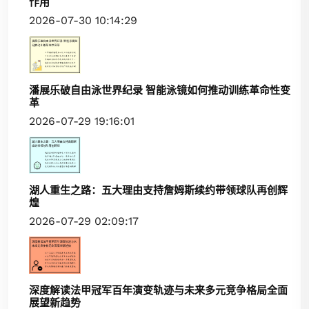
作用
2026-07-30 10:14:29
潘展乐破自由泳世界纪录 智能泳镜如何推动训练革命性变
革
2026-07-29 19:16:01
湖人重生之路：五大理由支持詹姆斯续约带领球队再创辉
煌
2026-07-29 02:09:17
深度解读法甲冠军百年演变轨迹与未来多元竞争格局全面
展望新趋势