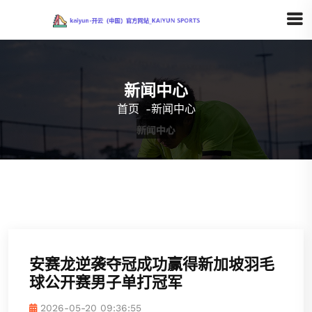
新闻中心
首页
-
新闻中心
安赛龙逆袭夺冠成功赢得新加坡羽毛
球公开赛男子单打冠军
2026-05-20 09:36:55