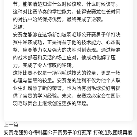
节，能够清楚知道什么时候该攻、什么时候该守。
这种对比赛节奏的掌控能力，使得安赛龙在长时间
的对抗中始终保持优势，最终完成了逆袭。
总结：
安赛龙能够在这场新加坡羽毛球公开赛男子单打决
赛中逆袭成功，正是得益于他的技术能力、心态调
整、应变能力以及强大的决胜时刻表现。通过精准
的战术部署和灵活的场上应对，他成功化解了压
力，完成了令人惊叹的逆转。
这场比赛不仅是一场羽毛球技艺的较量，更是一场
心理与智慧的较量。安赛龙的胜利不仅为他个人职
业生涯增添了新的荣誉，也为所有羽毛球爱好者提
供了宝贵的学习经验。未来，安赛龙必定会在国际
羽毛球舞台上继续创造更多的辉煌。
上一篇
安赛龙强势夺得韩国公开赛男子单打冠军 打破连败困境再度