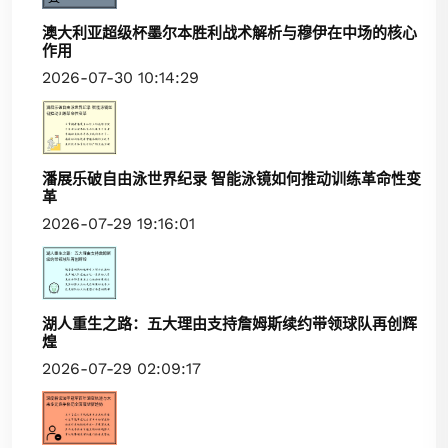
澳大利亚超级杯墨尔本胜利战术解析与穆伊在中场的核心
作用
2026-07-30 10:14:29
潘展乐破自由泳世界纪录 智能泳镜如何推动训练革命性变
革
2026-07-29 19:16:01
湖人重生之路：五大理由支持詹姆斯续约带领球队再创辉
煌
2026-07-29 02:09:17