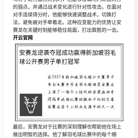
的弱点，并通过战术变化进行针对性攻击。在面对
对手连续得分时，他能够快速调整战术，切换打
法，避免被对手牵着走。这种应变能力的优势让安
赛龙在关键时刻能够稳住局面，打出致胜的一击。
开云官网
最后，安赛龙对于比赛的深刻理解也帮助他在场上
做出明智的选择。他了解羽毛球比赛中的每个细