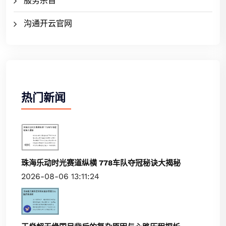
服务宗旨
沟通开云官网
热门新闻
珠海乐动时光赛道纵横 778车队夺冠秘诀大揭秘
2026-08-06 13:11:24