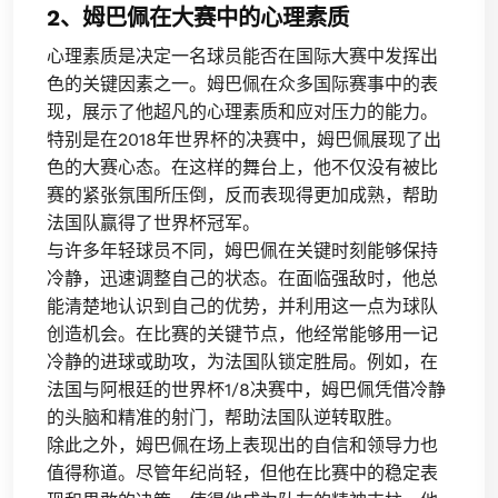
2、姆巴佩在大赛中的心理素质
心理素质是决定一名球员能否在国际大赛中发挥出
色的关键因素之一。姆巴佩在众多国际赛事中的表
现，展示了他超凡的心理素质和应对压力的能力。
特别是在2018年世界杯的决赛中，姆巴佩展现了出
色的大赛心态。在这样的舞台上，他不仅没有被比
赛的紧张氛围所压倒，反而表现得更加成熟，帮助
法国队赢得了世界杯冠军。
与许多年轻球员不同，姆巴佩在关键时刻能够保持
冷静，迅速调整自己的状态。在面临强敌时，他总
能清楚地认识到自己的优势，并利用这一点为球队
创造机会。在比赛的关键节点，他经常能够用一记
冷静的进球或助攻，为法国队锁定胜局。例如，在
法国与阿根廷的世界杯1/8决赛中，姆巴佩凭借冷静
的头脑和精准的射门，帮助法国队逆转取胜。
除此之外，姆巴佩在场上表现出的自信和领导力也
值得称道。尽管年纪尚轻，但他在比赛中的稳定表