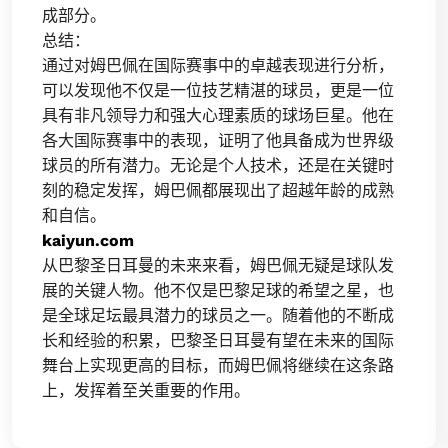
成部分。
总结：
通过对姆巴佩在国际赛事中的卓越表现进行分析，
可以发现他不仅是一位技艺精湛的球员，更是一位
具有非凡领导力和强大心理素质的球场巨星。他在
各大国际赛事中的表现，证明了他具备成为世界级
球员的所有潜力。无论是个人技术，还是在关键时
刻的稳定发挥，姆巴佩都展现出了超越年龄的成熟
和自信。
kaiyun.com
从巴黎圣日耳曼的未来来看，姆巴佩无疑是球队发
展的关键人物。他不仅是巴黎足球的希望之星，也
是全球足坛最具潜力的球员之一。随着他的不断成
长和经验的积累，巴黎圣日耳曼有望在未来的国际
舞台上实现更高的目标，而姆巴佩将继续在这条路
上，发挥着至关重要的作用。