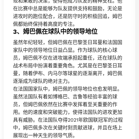
现和果敢的决策，使得他成为队友的精神支柱。他
在比赛中总是能够为队友提供支持和鼓励，无论是
进攻时的跑位配合，还是防守时的积极回追，姆巴
佩都始终保持着高度的专注。
3、姆巴佩在球队中的领导地位
虽然年纪轻轻，但姆巴佩在巴黎圣日耳曼和法国国
家队中的领导地位日益凸显。作为球队的核心球
员，姆巴佩不仅在进攻端承担起重任，还在球队的
战术布局中扮演着重要角色。尤其是在巴黎圣日耳
曼，随着伊布、内马尔等球星的逐渐离开，姆巴佩
逐渐成为球队的绝对主力。
在法国国家队中，姆巴佩的领导地位也愈发明显。
虽然法国队有着如博格巴、吉鲁等经验丰富的球
员，但姆巴佩依然在比赛中发挥着至关重要的作
用。他的速度和突破能力，使得法国队的进攻更加
具有威胁。在法国队夺得2021年欧国联冠军的过程
中，姆巴佩多次在关键时刻贡献进球，并且在场上
展现出一种天生的领导气质。