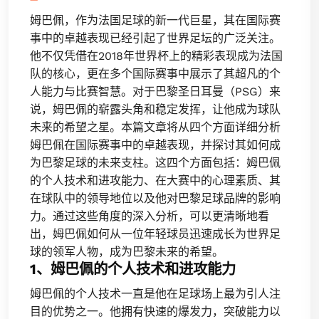
姆巴佩，作为法国足球的新一代巨星，其在国际赛
事中的卓越表现已经引起了世界足坛的广泛关注。
他不仅凭借在2018年世界杯上的精彩表现成为法国
队的核心，更在多个国际赛事中展示了其超凡的个
人能力与比赛智慧。对于巴黎圣日耳曼（PSG）来
说，姆巴佩的崭露头角和稳定发挥，让他成为球队
未来的希望之星。本篇文章将从四个方面详细分析
姆巴佩在国际赛事中的卓越表现，并探讨其如何成
为巴黎足球的未来支柱。这四个方面包括：姆巴佩
的个人技术和进攻能力、在大赛中的心理素质、其
在球队中的领导地位以及他对巴黎足球品牌的影响
力。通过这些角度的深入分析，可以更清晰地看
出，姆巴佩如何从一位年轻球员迅速成长为世界足
球的领军人物，成为巴黎未来的希望。
1、姆巴佩的个人技术和进攻能力
姆巴佩的个人技术一直是他在足球场上最为引人注
目的优势之一。他拥有快速的爆发力，突破能力以