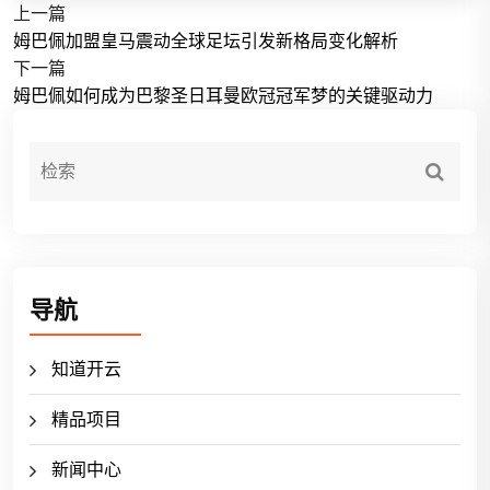
上一篇
姆巴佩加盟皇马震动全球足坛引发新格局变化解析
下一篇
姆巴佩如何成为巴黎圣日耳曼欧冠冠军梦的关键驱动力
导航
知道开云
精品项目
新闻中心