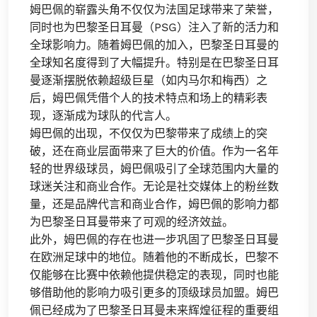
姆巴佩的崭露头角不仅仅为法国足球带来了荣誉，
同时也为巴黎圣日耳曼（PSG）注入了新的活力和
全球影响力。随着姆巴佩的加入，巴黎圣日耳曼的
全球知名度得到了大幅提升。特别是在巴黎圣日耳
曼逐渐摆脱依赖超级巨星（如内马尔和梅西）之
后，姆巴佩凭借个人的技术特点和场上的精彩表
现，逐渐成为球队的代言人。
姆巴佩的出现，不仅仅为巴黎带来了成绩上的突
破，还在商业层面带来了巨大的价值。作为一名年
轻的世界级球员，姆巴佩吸引了全球范围内大量的
球迷关注和商业合作。无论是社交媒体上的粉丝数
量，还是品牌代言和商业合作，姆巴佩的影响力都
为巴黎圣日耳曼带来了可观的经济效益。
此外，姆巴佩的存在也进一步巩固了巴黎圣日耳曼
在欧洲足球中的地位。随着他的不断成长，巴黎不
仅能够在比赛中依赖他提供稳定的表现，同时也能
够借助他的影响力吸引更多的顶级球员加盟。姆巴
佩已经成为了巴黎圣日耳曼未来辉煌征程的重要组