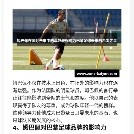
姆巴佩不仅在技术上出色，在场外的影响力也在逐
渐增强。作为法国队的明星球员，姆巴佩的言行举
止往往能影响到全队的士气和态度。他以自己的表
现赢得了队友的尊重，成为球队年轻一代的榜样。
这种领导力使他成为巴黎圣日耳曼未来的基石，也
是球队长期发展的核心。
4、姆巴佩对巴黎足球品牌的影响力