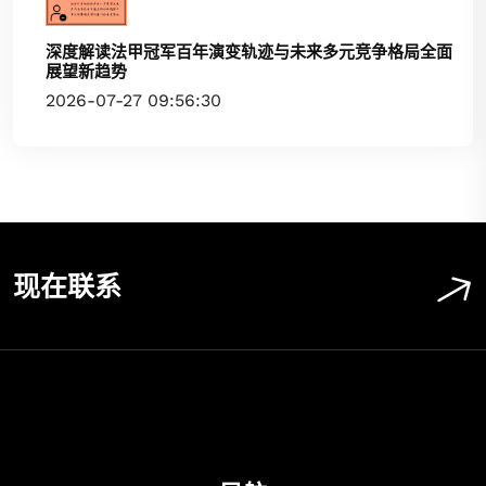
深度解读法甲冠军百年演变轨迹与未来多元竞争格局全面
展望新趋势
2026-07-27 09:56:30
现在联系