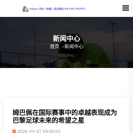
新闻中心
首页
-
新闻中心
姆巴佩在国际赛事中的卓越表现成为
巴黎足球未来的希望之星
2026-04-27 09:55:03