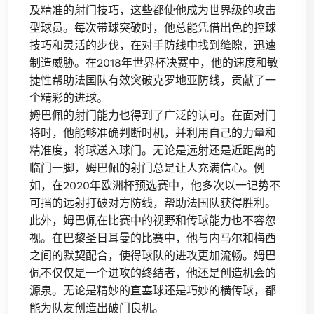
及精准的射门技巧，这些都使他成为世界级的攻击
型球员。每次带球突破时，他总能凭借出色的控球
技巧和灵活的步伐，在对手防线中找到缝隙，迅速
制造威胁。在2018年世界杯决赛中，他的速度和敏
捷性帮助法国队有效突破克罗地亚防线，贡献了一
个精彩的进球。
姆巴佩的射门能力也得到了广泛的认可。在面对门
将时，他能够准确判断时机，并利用自己的力量和
精准度，将球送入球门。无论是远射还是近距离的
临门一脚，姆巴佩的射门总是让人充满信心。例
如，在2020年欧洲杯预选赛中，他多次以一记势不
可挡的远射打破对方防线，帮助法国队获得胜利。
此外，姆巴佩在比赛中的视野和传球能力也不容忽
视。在巴黎圣日耳曼的比赛中，他与内马尔和梅西
之间的默契配合，使得球队的进攻更加流畅。姆巴
佩不仅仅是一个进攻的终结者，他还是创造机会的
源泉。无论是精妙的直塞球还是巧妙的横传球，都
能为队友创造出破门良机。