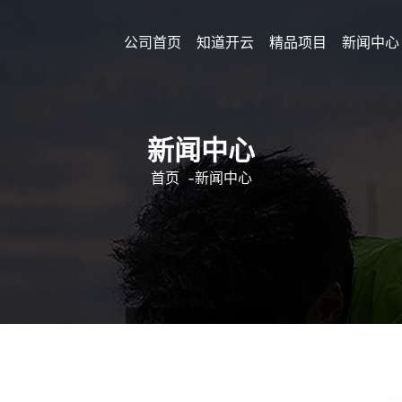
公司首页
知道开云
精品项目
新闻中心
新闻中心
首页
-
新闻中心