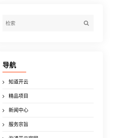
导航
知道开云
精品项目
新闻中心
服务宗旨