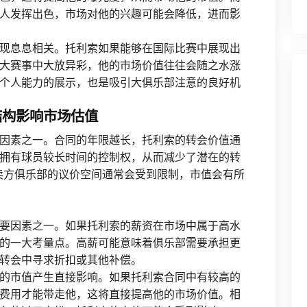
人发挥出色，市场对他的兴趣可能会降低，进而影
现息息相关。托利索如果能够在国际比赛中展现出
大赛事中大放异彩，他的市场价值往往会随之水涨
个人能力的展示，也是吸引大俱乐部注意的良好机
结构影响市场估值
因素之一。合同的年限越长，托利索的转会价值通
拥有球员较长时间的控制权，从而减少了潜在的转
，卖方俱乐部的议价空间通常会受到限制，市值会有所
要因素之一。如果托利索的薪资在市场中属于高水
的一大考量点。高薪可能意味着俱乐部需要承担更
转会中寻求折扣或其他补偿。
的市值产生直接影响。如果托利索合同中有较高的
费用才能带走他，这将直接提高他的市场价值。相