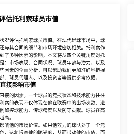
评估托利索球员市值
状况评估托利索球员市值。在现代足球市场中，球
还与其合同的细节和市场环境密切相关。托利索作
到了多种因素的影响。本文将从四个关键角度对托
是：市场表现、合同状况、球员年龄与潜力、以及
些因素的全面分析，可以帮助我们更加准确地把握
部、球员代理人、以及投资者等提供参考依据。
现直接影响市值
直接的因素。一个球员的竞技状态和技术能力往往
利索的表现不仅体现在他在联赛中的出场次数、进
例如控球能力、传球精度以及防守贡献。球员在高
越高。
影响他的市场价值。如果他效力的球队处于一个竞
色，这将提高他的曝光度，从而带动他的市值。而