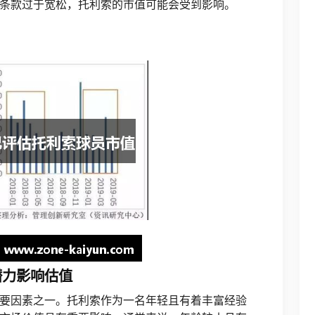
条款过于宽松，托利索的市值可能会受到影响。
潜力影响估值
要因素之一。托利索作为一名年轻且有着丰富经验