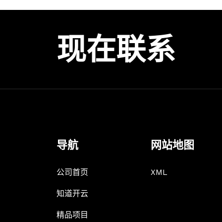
现在联系
导航
网站地图
公司首页
XML
知道开云
精品项目