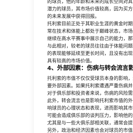
的球员，他的年龄和未来的成长空间对其
潜力的球员，其市场价值较高，因为买方
的未来发展中获得回报。
托利索目前正处于其职业生涯的黄金时期
常在技术和体能上都处于巅峰状态，市场
继续在高水平赛事中展示自己的能力，那
与此相对，较老的球员往往由于体能问题
的表现能够延续至更长时间，且没有出现
具有较高的市场价值。
4、外部因素：伤病与转会流言
托利索的市值不仅仅受球员本身的影响，
要外部因素。如果托利索遭遇严重伤病并
对于俱乐部和投资者来说，伤病的风险需
此外，转会流言也是影响托利索市值的外
响球员的心理状态和表现，进而影响其市
可能会造成俱乐部的谈判压力，影响他的
尤其是与一些大俱乐部相关联，通常会提
另外，政治和经济因素也会对球员的市值