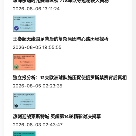
珠海乐动时光赛道纵横 778车队夺冠秘诀大揭秘
2026-08-06 13:11:24
王燊超无缘国足背后的复杂原因与心路历程探析
2026-08-05 19:55:55
独立报分析：12支欧洲球队施压促使俄罗斯禁赛背后真相
2026-08-05 02:23:35
热刺迎战莱斯特城 英超第14轮精彩对决揭幕
2026-08-03 02:43:47