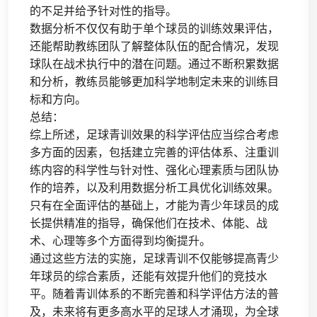
的不足并给予针对性的指导。
数据分析不仅仅有助于单个球员的训练效果评估，
还能帮助教练团队了解整体队伍的配合情况，发现
球队在战术执行中的潜在问题。通过不断积累数据
和分析，教练员能够更加科学地制定未来的训练目
标和方向。
总结：
综上所述，足球青训效果的科学评估应当综合考虑
多方面的因素，包括建立完善的评估体系、注重训
练内容的科学性与针对性、强化心理素质与团队协
作的培养，以及利用数据分析工具优化训练效果。
只有在全面评估的基础上，才能为青少年球员的成
长提供精准的指导，确保他们在技术、体能、战
术、心理等多个方面得到均衡提升。
通过这些方法的实施，足球青训不仅能够提高青少
年球员的综合素质，还能有效提升他们的竞技水
平。随着青训体系的不断完善和科学评估方法的普
及，未来将有更多高水平的足球人才涌现，为全球