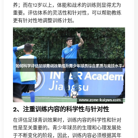
养；而在12岁以上，体能和战术的训练则显得尤为
重要。评估体系的灵活性和针对性，可以帮助教练
更有针对性地调整训练计划。
2、注重训练内容的科学性与针对性
在评估足球青训效果时，训练内容的科学性和针对
性是至关重要的。青少年球员的生理和心理发展处
于不断变化的阶段，因此，训练内容必须根据其年