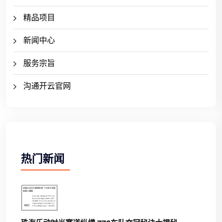
精品项目
新闻中心
服务宗旨
沟通开云官网
热门新闻