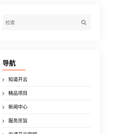
导航
知道开云
精品项目
新闻中心
服务宗旨