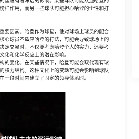
的塑造有着深远的影响。某些球队可能欢迎哈登的
榜样作用，而另一些球队可能担心哈登的个性和打
重要因素。哈登作为球星，他对球场上球员的配合
核心球员不适应哈登的打法，可能会导致球场上的
决定交易时，不仅要考虑哈登个人的实力，还要考
文化和化学反应上的潜在影响。
构的变化。在某些情况下，哈登可能会取代现有球
的权力结构。这种文化上的变动可能会影响到球队
在一段时间内建立了固定的领导体系时。