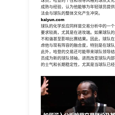
球员，哈登的个性和领导风格对球队文化
成熟与经验，认为他能够为年轻球员提供
法会与球队的整体文化产生冲突。
kaiyun.com
球队的化学反应同样是交易分析中的一个
要求较高，尤其是在进攻端。如果球队的
不和谐甚至影响比赛结果。因此，球队在
虑他与现有阵容的融合度，特别是在球队
此外，哈登的交易还可能带来球队领导结
员成为新的球队领袖，进而改变球队内部
的士气和长期稳定性，尤其是当球队已经