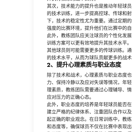
其次，技术能力的提升也是推动年轻球员
的技术训练，进一步提高控球、传球和射
下，技术的稳定性尤为重要。通过定期的
强度的比赛环境，提升他们在比赛中的自
此外，教练团队应关注球员的个性化发展
训练方案可以更有效地提升其技术水平。
其他球员则可能需要更多的传球训练。通
的技术水平，从而为球队贡献更多的战术
2、提升心理素质与职业态度
除了技术和战术，心理素质与职业态度也
力、保持冷静以及应对失误等情况，年轻
理素质，教练团队需要通过心理辅导、情
应对压力的正确心态。
此外，职业态度的培养是年轻球员能否在
建立严格的纪律体系、注重团队合作以及
起正确的职业观念。在日常训练中，教练
和态度等，确保球员不仅在比赛中表现出