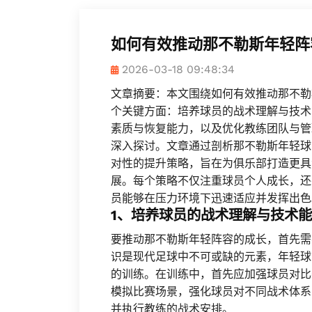
如何有效推动那不勒斯年轻阵
2026-03-18 09:48:34
文章摘要：本文围绕如何有效推动那不勒
个关键方面：培养球员的战术理解与技术
素质与恢复能力，以及优化教练团队与管
深入探讨。文章通过剖析那不勒斯年轻球
对性的提升策略，旨在为俱乐部打造更具
展。每个策略不仅注重球员个人成长，还
员能够在压力环境下迅速适应并发挥出色
1、培养球员的战术理解与技术
要推动那不勒斯年轻阵容的成长，首先需
识是现代足球中不可或缺的元素，年轻球
的训练。在训练中，首先应加强球员对比
模拟比赛场景，强化球员对不同战术体系
并执行教练的战术安排。