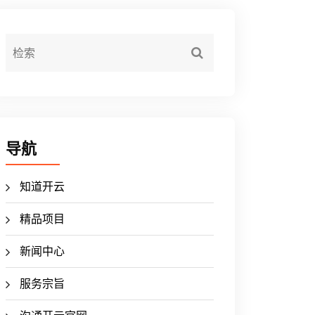
导航
知道开云
精品项目
新闻中心
服务宗旨