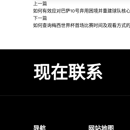
上一篇
如何有效应对巴萨10号弃用困境并重建球队核
下一篇
如何查询梅西世界杯首场比赛时间及观看方式
现在联系
导航
网站地图