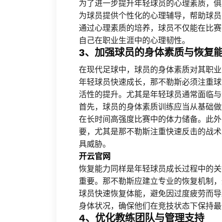
为了进一步提升年轻球员的心理素质，俱
为球员提供个性化的心理辅导，帮助球员
通过心理素质的培养，球员不仅能在比赛
自己在职业生涯中的心理韧性。
3、加强球员的身体素质与恢复
在现代足球中，球员的身体素质对其职业
年轻球员快速成长，那不勒斯必须注重球
活性的提升。尤其是年轻球员通常面临与
首先，球员的身体素质训练应当从基础做
在长时间高强度比赛中的体力储备。此外
要，尤其是那不勒斯注重快速反击的战术
具威胁。
开云官网
恢复能力同样是年轻球员成长过程中的关
重要。那不勒斯应建立专业的恢复机制，
球员快速恢复体能，避免因过度疲劳而导
身体状况，确保他们在竞技状态下保持最
4、优化教练团队与管理支持