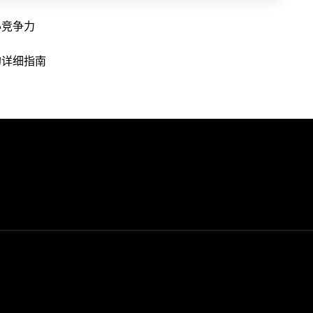
心竞争力
的详细指南