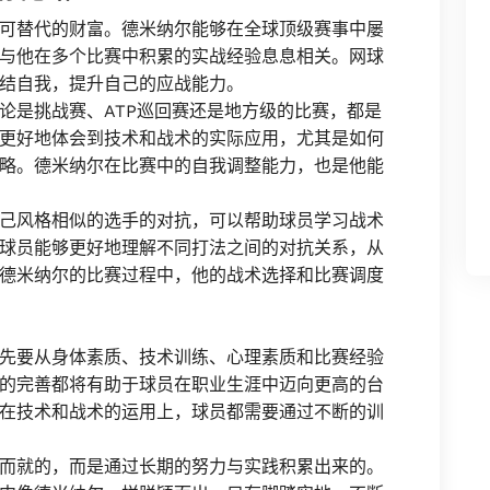
可替代的财富。德米纳尔能够在全球顶级赛事中屡
与他在多个比赛中积累的实战经验息息相关。网球
结自我，提升自己的应战能力。
论是挑战赛、ATP巡回赛还是地方级的比赛，都是
更好地体会到技术和战术的实际应用，尤其是如何
略。德米纳尔在比赛中的自我调整能力，也是他能
己风格相似的选手的对抗，可以帮助球员学习战术
球员能够更好地理解不同打法之间的对抗关系，从
德米纳尔的比赛过程中，他的战术选择和比赛调度
先要从身体素质、技术训练、心理素质和比赛经验
的完善都将有助于球员在职业生涯中迈向更高的台
在技术和战术的运用上，球员都需要通过不断的训
而就的，而是通过长期的努力与实践积累出来的。