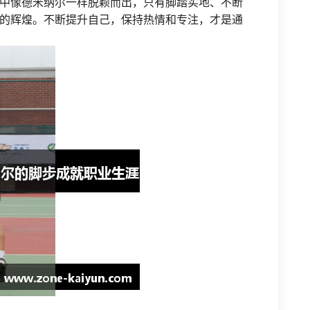
中像德米纳尔一样脱颖而出，只有脚踏实地、不断
的辉煌。不断提升自己，保持热情和专注，才是通