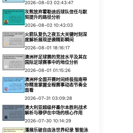
2026-08-03 02:43:47
灰熊放弃霍勒迪后球队信任与默
契提升的路径分析
2026-08-02 10:42:03
火箭队复仇之夜五大关键时刻深
度解析展现逆袭精彩瞬间
2026-08-01 18:16:17
澳洲杯足球赛的竞技水平及其在
国际足球赛事中的地位分析
2026-08-01 01:15:26
澳洲杯全面开赛时间终极指南带
你精准掌握全程赛事动态节奏全
面看
2026-07-31 03:09:28
澳大利亚超级杯墨尔本胜利战术
解析与穆伊在中场的核心作用
2026-07-30 10:14:29
潘展乐破自由泳世界纪录 智能泳