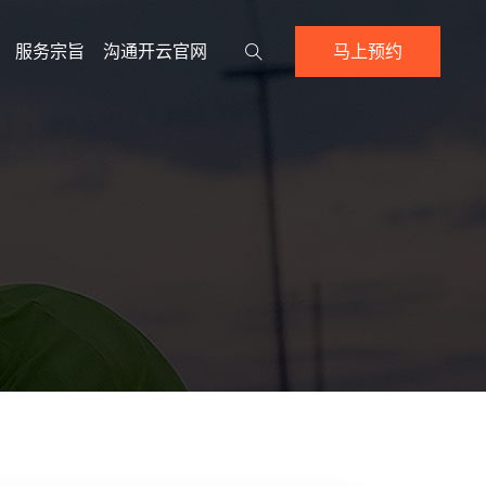
服务宗旨
沟通开云官网
马上预约