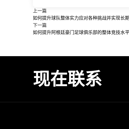
上一篇
如何提升球队整体实力应对各种挑战并实现长
下一篇
如何提升阿根廷豪门足球俱乐部的整体竞技水
现在联系