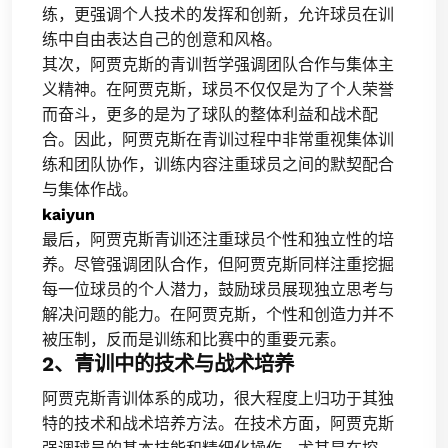
练，更强调个人技术的发挥和创新，允许球员在训
练中自由表达自己的创意和风格。
其次，阿贾克斯的青训哲学强调团队合作与集体主
义精神。在阿贾克斯，球员不仅仅是为了个人荣誉
而奋斗，更多的是为了球队的整体利益和战术配
合。因此，阿贾克斯在青训过程中非常重视集体训
练和团队协作，训练内容注重球员之间的默契配合
与集体作战。
kaiyun
最后，阿贾克斯青训还注重球员个性和独立性的培
养。尽管强调团队合作，但阿贾克斯同样注重挖掘
每一位球员的个人潜力，鼓励球员展现独立思考与
解决问题的能力。在阿贾克斯，个性和创造力并不
被压制，反而是训练和比赛中的重要元素。
2、青训中的技术与战术培养
阿贾克斯青训体系的成功，很大程度上归功于其独
特的技术和战术培养方法。在技术方面，阿贾克斯