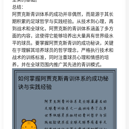
总结：
阿贾克斯青训体系的成功并非偶然，而是源于其长
期积累的足球哲学与实践经验。从技术到心理，再
到战术和全球化，阿贾克斯的青训体系涵盖了多方
面的内容，这使得它能够培养出大量具有世界级水
平的球员。要掌握阿贾克斯青训的成功秘诀，关键
在于理解其培养球员的哲学理念，严格执行技术和
战术的训练标准，同时注重球员心理和情感的培
养，并在全球范围内推广其先进的青训模式。