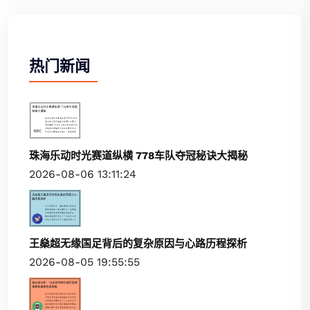
热门新闻
珠海乐动时光赛道纵横 778车队夺冠秘诀大揭秘
2026-08-06 13:11:24
王燊超无缘国足背后的复杂原因与心路历程探析
2026-08-05 19:55:55