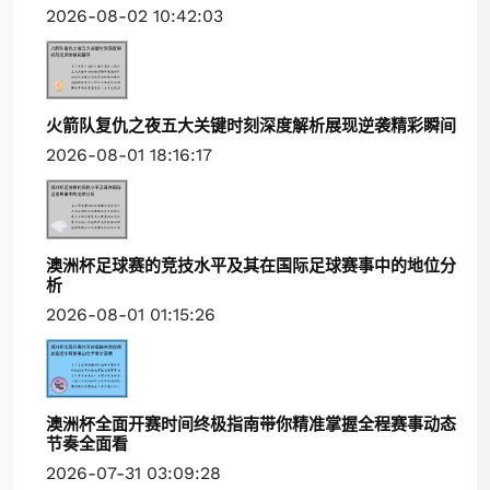
2026-08-02 10:42:03
火箭队复仇之夜五大关键时刻深度解析展现逆袭精彩瞬间
2026-08-01 18:16:17
澳洲杯足球赛的竞技水平及其在国际足球赛事中的地位分
析
2026-08-01 01:15:26
澳洲杯全面开赛时间终极指南带你精准掌握全程赛事动态
节奏全面看
2026-07-31 03:09:28