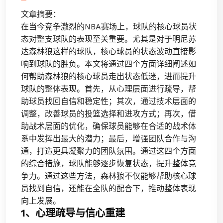
文章摘要：
在当今竞争激烈的NBA赛场上，球队的核心球员状
态对整支球队的表现至关重要。尤其是对于明尼苏
达森林狼这样的球队，核心球员的状态波动直接影
响到球队的胜负。本文将通过四个方面详细阐述如
何帮助森林狼的核心球员走出状态低迷，进而提升
球队的整体表现。首先，从心理层面进行疏导，帮
助球员找回自信和稳定性；其次，通过技术层面的
调整，改善球员的投篮选择和进攻方式；再次，借
助战术层面的优化，确保球员能够在合适的战术体
系中发挥出最大的潜力；最后，增强团队合作与沟
通，打造更具凝聚力的团队氛围。通过这四个方面
的综合措施，球队能够逐步恢复状态，提升整体竞
争力。通过这些方法，森林狼不仅能够帮助核心球
员找到自信，还能在全队的配合下，推动整体表现
向上发展。
1、心理疏导与信心重建