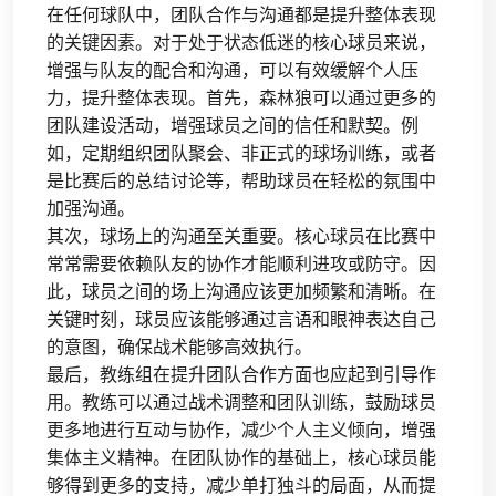
在任何球队中，团队合作与沟通都是提升整体表现
的关键因素。对于处于状态低迷的核心球员来说，
增强与队友的配合和沟通，可以有效缓解个人压
力，提升整体表现。首先，森林狼可以通过更多的
团队建设活动，增强球员之间的信任和默契。例
如，定期组织团队聚会、非正式的球场训练，或者
是比赛后的总结讨论等，帮助球员在轻松的氛围中
加强沟通。
其次，球场上的沟通至关重要。核心球员在比赛中
常常需要依赖队友的协作才能顺利进攻或防守。因
此，球员之间的场上沟通应该更加频繁和清晰。在
关键时刻，球员应该能够通过言语和眼神表达自己
的意图，确保战术能够高效执行。
最后，教练组在提升团队合作方面也应起到引导作
用。教练可以通过战术调整和团队训练，鼓励球员
更多地进行互动与协作，减少个人主义倾向，增强
集体主义精神。在团队协作的基础上，核心球员能
够得到更多的支持，减少单打独斗的局面，从而提