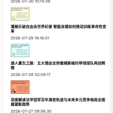
2026-07-30 10:14:29
潘展乐破自由泳世界纪录 智能泳镜如何推动训练革命性变
革
2026-07-29 19:16:01
湖人重生之路：五大理由支持詹姆斯续约带领球队再创辉
煌
2026-07-29 02:09:17
深度解读法甲冠军百年演变轨迹与未来多元竞争格局全面
展望新趋势
2026-07-27 09:56:30