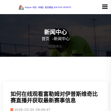
新闻中心
首页
-
新闻中心
如何在线观看富勒姆对伊普斯维奇比
赛直播并获取最新赛事信息
2026-02-25 09:46:47