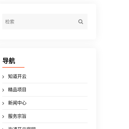
导航
知道开云
精品项目
新闻中心
服务宗旨