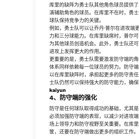
库里的缺阵为勇士队其他角色球员提供了
演辅助角色的球员。在库里不在时，勇士
球队保持竞争力的关键。
例如，勇士队可以让乔丹·普尔在进攻端
力和三分球能力。在库里缺席时，普尔可
为其他球员创造机会。此外，勇士队还可
进攻上发挥更大的作用。
更重要的是，勇士队需要激发防守端的角
体系同样依赖每一位球员的努力。防守端
以在库里缺阵时，承担起更多的防守责任
士队仍然可以保持强大的防守能力，确保
kaiyun
4、防守端的强化
防守是任何球队取得成功的基础，尤其是
必须加强防守端的表现，以减少对进攻端
场上领导力和防守视野至关重要。在库里
筐，还要在防守端做出更多的组织工作。