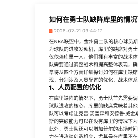
如何在勇士队缺阵库里的情况
2026-02-21 09:44:17
在NBA联盟中，金州勇士队的核心球员
为球队的进攻发动机，库里的缺席对勇士
仅依赖库里一人，他们拥有丰富的战术体
队需要通过调整战术和提高整体表现，确
章将从四个方面详细探讨如何在库里缺席
现，分别涉及人员配置的优化、战术体系
1、人员配置的优化
在库里缺阵的情况下，勇士队首先需要调
球队进攻的核心，库里的缺席意味着其他
队可以考虑让克雷·汤普森和安德鲁·威
斯的突破能力可以在没有库里的情况下为
此外，勇士队还可以增加普尔的出场时间
力在进攻端创造机会，尤其是在库里不在