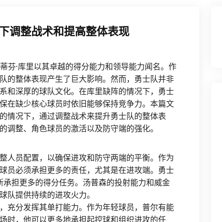
下调整战术和提高整体表现
斯蒂芬·库里以其卓越的得分能力和领导能力闻名。作
队的整体表现产生了巨大影响。然而，勇士队并非
系和深厚的球队文化。在库里缺阵的情况下，勇士
保在缺少核心球员时依旧能够保持竞争力。本篇文
的情况下，通过调整战术来提升勇士队的整体表
的调整、角色球员的激活以及防守端的强化。
整人员配置，以确保进攻和防守两端的平衡。作为
球员必须承担更多的责任，尤其是在进攻端。勇士
金斯承担更多的得分任务。汤普森的投射能力和威金
球队提供持续的进攻火力。
，充分发挥其单打能力。作为年轻球员，普尔有能
场时，他可以更多地承担起控球和组织进攻的任