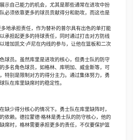
展示自己能力的机会，尤其是那些通常在进攻中扮
队必须依靠更多的球员贡献得分和助攻，而这也是
更多地承担责任，作为替补的普尔具有出色的单打能
以承担起更多的持球责任，同时通过打击对方防线
以增加凯文·卢尼在内线的参与，让他在篮板和二次
色球员。虽然库里是进攻的核心，但勇士队的防守
的多名角色球员，如格林、库明加、威金斯等，可
，特别是限制对方的得分主力。通过集体努力，勇
球队在库里缺席时的稳定性。
在缺少得分核心的情况下。勇士队在库里缺阵时，
的依赖。德拉蒙德·格林是勇士队的防守核心，他的
缺席时，格林需要承担更多的责任，不仅要保护篮