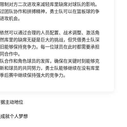
限制对方二次进攻来减轻库里缺席对球队的影响。
过团队协作和拼搏精神，勇士队可以在篮板球的争
进攻机会。
依然可以通过合理的人员配置、战术调整、激活角
然库里的缺席无疑是巨大的挑战，但凭借勇士队深
旧能够保持竞争力。每一位球员在此时都需要承担
同合作中。
队合作和角色球员的发挥，确保在关键时刻能够克
新和球员的共同努力，勇士队能够继续在没有库里
季后赛中继续保持强大的竞争力。
占据主动地位
迹成就个人梦想