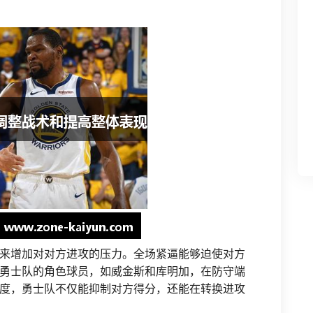
来增加对对方进攻的压力。全场紧逼能够迫使对方
勇士队的角色球员，如威金斯和库明加，在防守端
度，勇士队不仅能抑制对方得分，还能在转换进攻